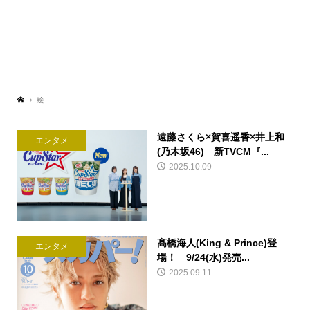
絵
遠藤さくら×賀喜遥香×井上和
エンタメ
(乃木坂46) 新TVCM『...
2025.10.09
髙橋海人(King & Prince)登
エンタメ
場！ 9/24(水)発売...
2025.09.11