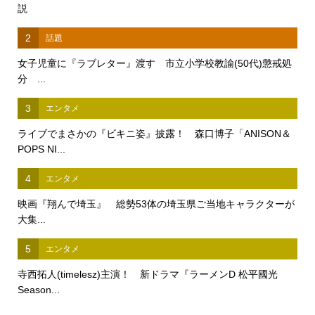
説
2
話題
女子児童に『ラブレター』渡す 市立小学校教諭(50代)懲戒処
分 ...
3
エンタメ
ライブでまさかの『ビキニ姿』披露！ 森口博子「ANISON＆
POPS NI...
4
エンタメ
映画『翔んで埼玉』 総勢53体の埼玉県ご当地キャラクターが
大集...
5
エンタメ
寺西拓人(timelesz)主演！ 新ドラマ『ラーメンD 松平國光
Season...