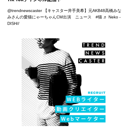
@trendnewscaster
【キャスター井手美希】元AKB48高橋みな
みさんの愛猫にゃーちゃんCM出演 ニュース
#猫
♬ Neko -
DISH//