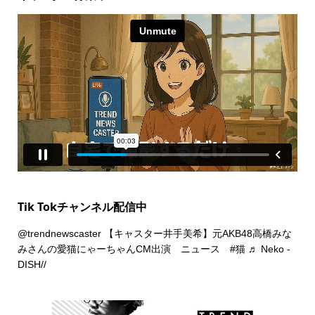
Tik Tokチャンネル配信中
@trendnewscaster
【キャスター井手美希】元AKB48高橋みな
みさんの愛猫にゃーちゃんCM出演 ニュース
#猫
♬ Neko -
DISH//