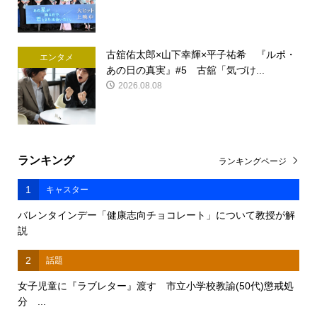
古舘佑太郎×山下幸輝×平子祐希 『ルポ・
エンタメ
あの日の真実』#5 古舘「気づけ...
2026.08.08
ランキング
ランキングページ
1
キャスター
バレンタインデー「健康志向チョコレート」について教授が解
説
2
話題
女子児童に『ラブレター』渡す 市立小学校教諭(50代)懲戒処
分 ...