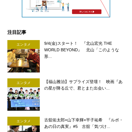
注目記事
9/4(金)スタート！ 『北山宏光 THE
エンタメ
WORLD BEYOND』 北山「このような
形...
【福山雅治】サプライズ登壇！ 映画『あ
エンタメ
の星が降る丘で、君とまた出会い...
古舘佑太郎×山下幸輝×平子祐希 『ルポ・
エンタメ
あの日の真実』#5 古舘「気づけ...