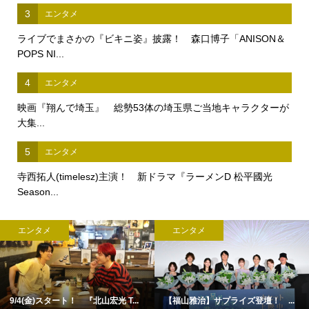
3
エンタメ
ライブでまさかの『ビキニ姿』披露！ 森口博子「ANISON＆
POPS NI...
4
エンタメ
映画『翔んで埼玉』 総勢53体の埼玉県ご当地キャラクターが
大集...
5
エンタメ
寺西拓人(timelesz)主演！ 新ドラマ『ラーメンD 松平國光
Season...
エンタメ
エンタメ
9/4(金)スタート！ 『北山宏光 T...
【福山雅治】サプライズ登壇！ ...