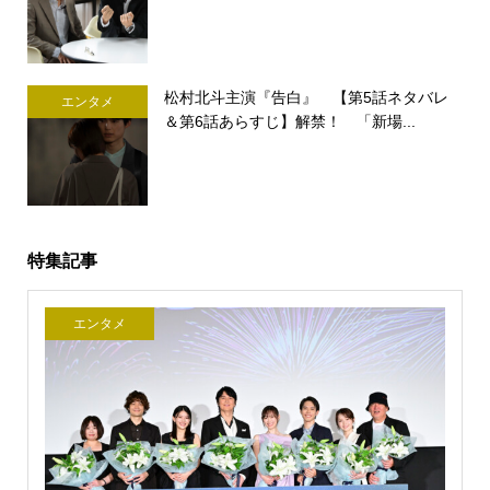
松村北斗主演『告白』 【第5話ネタバレ
エンタメ
＆第6話あらすじ】解禁！ 「新場...
特集記事
エンタメ