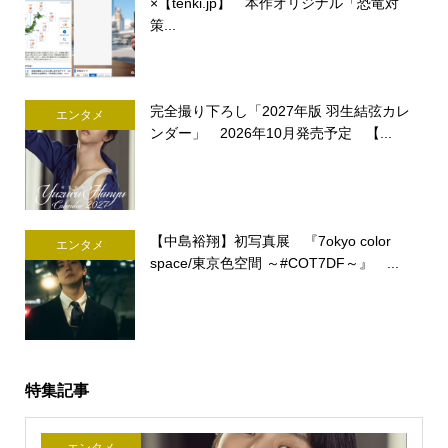
×【tenki.jp】 本作オリジナル「恐竜対
策...
完全撮り下ろし「2027年版 羽生結弦カレ
エンタメ
ンダー」 2026年10月発売予定 【...
【中島裕翔】初写真展 『7okyo color
エンタメ
space/東京色空間 ～#COT7DF～』 ...
特集記事