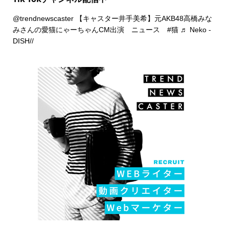
@trendnewscaster
【キャスター井手美希】元AKB48高橋みな
みさんの愛猫にゃーちゃんCM出演 ニュース
#猫
♬ Neko -
DISH//