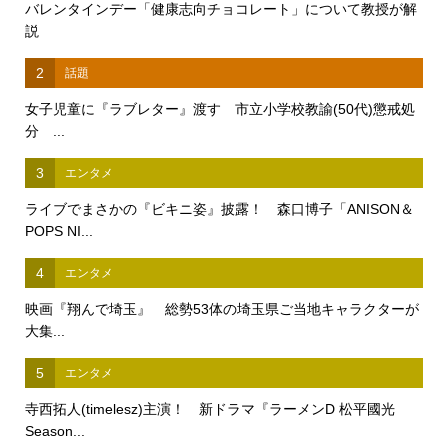
バレンタインデー「健康志向チョコレート」について教授が解
説
2
話題
女子児童に『ラブレター』渡す 市立小学校教諭(50代)懲戒処
分 ...
3
エンタメ
ライブでまさかの『ビキニ姿』披露！ 森口博子「ANISON＆
POPS NI...
4
エンタメ
映画『翔んで埼玉』 総勢53体の埼玉県ご当地キャラクターが
大集...
5
エンタメ
寺西拓人(timelesz)主演！ 新ドラマ『ラーメンD 松平國光
Season...