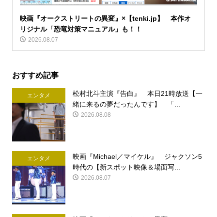
映画『オークストリートの異変』×【tenki.jp】 本作オ
リジナル「恐竜対策マニュアル」も！！
2026.08.07
おすすめ記事
松村北斗主演『告白』 本日21時放送【一
エンタメ
緒に来るの夢だったんです】 「...
2026.08.08
映画『Michael／マイケル』 ジャクソン5
エンタメ
時代の【新スポット映像＆場面写...
2026.08.07