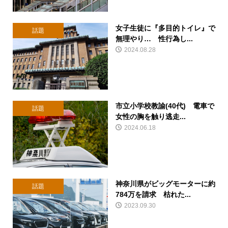
女子生徒に『多目的トイレ』で
話題
無理やり… 性行為し...
2024.08.28
市立小学校教諭(40代) 電車で
話題
女性の胸を触り逃走...
2024.06.18
神奈川県がビッグモーターに約
話題
784万を請求 枯れた...
2023.09.30