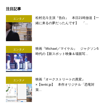
注目記事
松村北斗主演『告白』 本日21時放送【一
エンタメ
緒に来るの夢だったんです】 「...
映画『Michael／マイケル』 ジャクソン5
エンタメ
時代の【新スポット映像＆場面写...
映画『オークストリートの異変』
エンタメ
×【tenki.jp】 本作オリジナル「恐竜対
策...