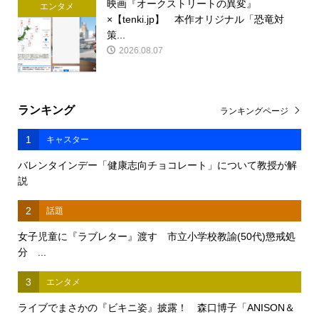
映画『オークストリートの異変』
エンタメ
×【tenki.jp】 本作オリジナル「恐竜対
策...
2026.08.07
ランキング
ランキングページ
1
キャスター
バレンタインデー「健康志向チョコレート」について教授が解
説
2
話題
女子児童に『ラブレター』渡す 市立小学校教諭(50代)懲戒処
分 ...
3
エンタメ
ライブでまさかの『ビキニ姿』披露！ 森口博子「ANISON＆