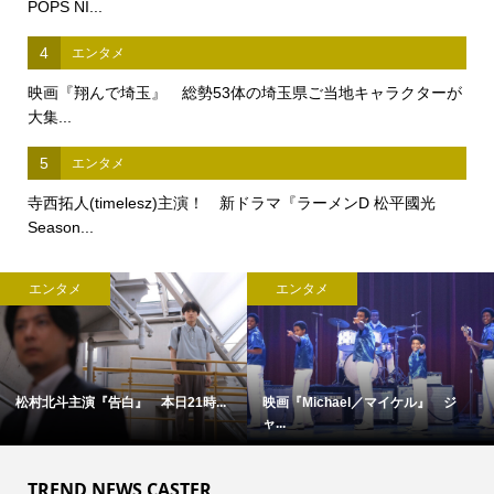
POPS NI...
4
エンタメ
映画『翔んで埼玉』 総勢53体の埼玉県ご当地キャラクターが
大集...
5
エンタメ
寺西拓人(timelesz)主演！ 新ドラマ『ラーメンD 松平國光
Season...
エンタメ
エンタメ
松村北斗主演『告白』 本日21時...
映画『Michael／マイケル』 ジ
ャ...
TREND NEWS CASTER