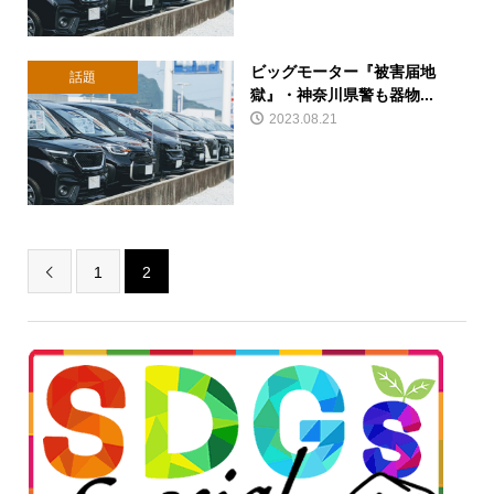
ビッグモーター『被害届地
話題
獄』・神奈川県警も器物...
2023.08.21
1
2
