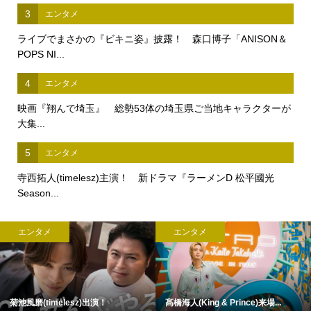
3
エンタメ
ライブでまさかの『ビキニ姿』披露！ 森口博子「ANISON＆
POPS NI...
4
エンタメ
映画『翔んで埼玉』 総勢53体の埼玉県ご当地キャラクターが
大集...
5
エンタメ
寺西拓人(timelesz)主演！ 新ドラマ『ラーメンD 松平國光
Season...
エンタメ
エンタメ
菊池風磨(timelesz)出演！
髙橋海人(King & Prince)来場...