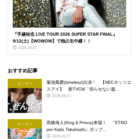
『手越祐也 LIVE TOUR 2026 SUPER STAR FINAL』
9/12(土)【WOWOW】で独占生中継！！
2026.08.07
おすすめ記事
菊池風磨(timelesz)出演！ 【NECネッツエ
エンタメ
スアイ】 新TVCM「切らせない篇...
2026.08.07
髙橋海人(King & Prince)来場！ 『ETRO
エンタメ
per Kaito Takahashi』ポップ...
2026.08.07