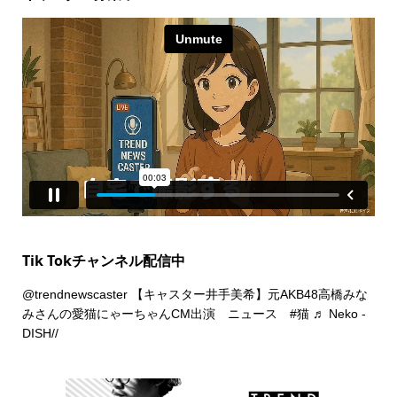
Tik Tokチャンネル配信中
@trendnewscaster
【キャスター井手美希】元AKB48高橋みな
みさんの愛猫にゃーちゃんCM出演 ニュース
#猫
♬ Neko -
DISH//