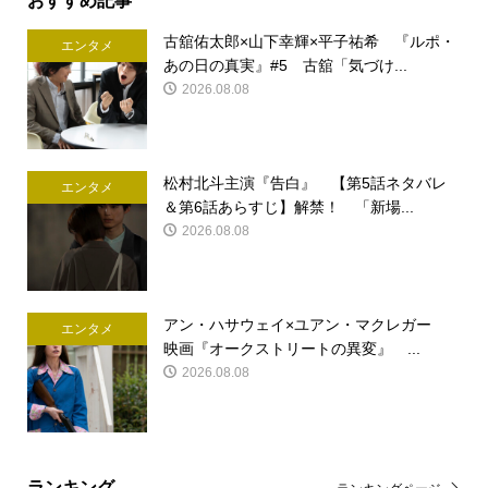
古舘佑太郎×山下幸輝×平子祐希 『ルポ・
エンタメ
あの日の真実』#5 古舘「気づけ...
2026.08.08
松村北斗主演『告白』 【第5話ネタバレ
エンタメ
＆第6話あらすじ】解禁！ 「新場...
2026.08.08
アン・ハサウェイ×ユアン・マクレガー
エンタメ
映画『オークストリートの異変』 ...
2026.08.08
ランキング