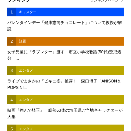
ランキングページ
1
キャスター
バレンタインデー「健康志向チョコレート」について教授が解
説
2
話題
女子児童に『ラブレター』渡す 市立小学校教諭(50代)懲戒処
分 ...
3
エンタメ
ライブでまさかの『ビキニ姿』披露！ 森口博子「ANISON＆
POPS NI...
4
エンタメ
映画『翔んで埼玉』 総勢53体の埼玉県ご当地キャラクターが
大集...
5
エンタメ