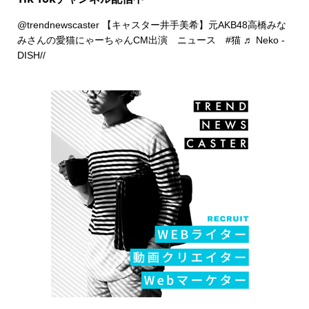
@trendnewscaster
【キャスター井手美希】元AKB48高橋みな
みさんの愛猫にゃーちゃんCM出演 ニュース
#猫
♬ Neko -
DISH//