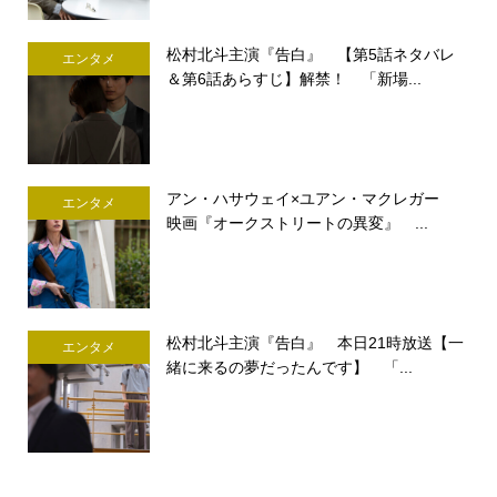
松村北斗主演『告白』 【第5話ネタバレ
エンタメ
＆第6話あらすじ】解禁！ 「新場...
アン・ハサウェイ×ユアン・マクレガー
エンタメ
映画『オークストリートの異変』 ...
松村北斗主演『告白』 本日21時放送【一
エンタメ
緒に来るの夢だったんです】 「...