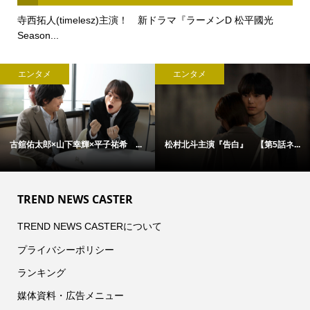
寺西拓人(timelesz)主演！ 新ドラマ『ラーメンD 松平國光
Season...
エンタメ
エンタメ
古舘佑太郎×山下幸輝×平子祐希 ...
松村北斗主演『告白』 【第5話ネ...
TREND NEWS CASTER
TREND NEWS CASTERについて
プライバシーポリシー
ランキング
媒体資料・広告メニュー