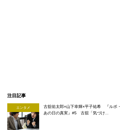
注目記事
古舘佑太郎×山下幸輝×平子祐希 『ルポ・
エンタメ
あの日の真実』#5 古舘「気づけ...