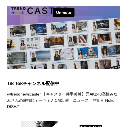
Tik Tokチャンネル配信中
@trendnewscaster
【キャスター井手美希】元AKB48高橋みな
みさんの愛猫にゃーちゃんCM出演 ニュース
#猫
♬ Neko -
DISH//