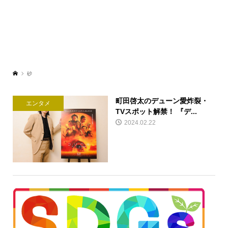
砂
町田啓太のデューン愛炸裂・
エンタメ
TVスポット解禁！ 『デ...
2024.02.22