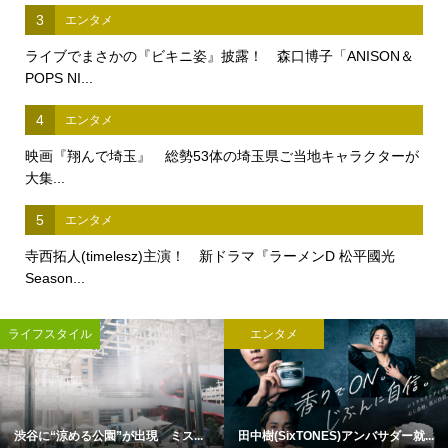
3
エンタメ
ライブでまさかの『ビキニ姿』披露！ 森口博子「ANISON＆
POPS NI...
4
エンタメ
映画『翔んで埼玉』 総勢53体の埼玉県ご当地キャラクターが
大集...
5
エンタメ
寺西拓人(timelesz)主演！ 新ドラマ『ラーメンD 松平國光
Season...
ライフスタイル
エンタメ
渋谷に“涼める公園”が出現 ミス...
田中樹(SixTONES)アンバサダー就...