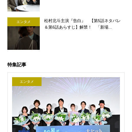
松村北斗主演『告白』 【第5話ネタバレ
エンタメ
＆第6話あらすじ】解禁！ 「新場...
特集記事
エンタメ