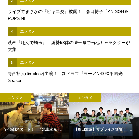
3
エンタメ
ライブでまさかの『ビキニ姿』披露！ 森口博子「ANISON＆
POPS NI...
4
エンタメ
映画『翔んで埼玉』 総勢53体の埼玉県ご当地キャラクターが
大集...
5
エンタメ
寺西拓人(timelesz)主演！ 新ドラマ『ラーメンD 松平國光
Season...
エンタメ
エンタメ
9/4(金)スタート！ 『北山宏光 T...
【福山雅治】サプライズ登壇！ ...