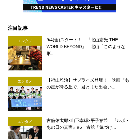
注目記事
9/4(金)スタート！ 『北山宏光 THE
エンタメ
WORLD BEYOND』 北山「このような
形...
【福山雅治】サプライズ登壇！ 映画『あ
エンタメ
の星が降る丘で、君とまた出会い...
古舘佑太郎×山下幸輝×平子祐希 『ルポ・
エンタメ
あの日の真実』#5 古舘「気づけ...