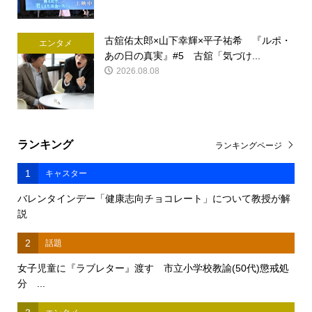
古舘佑太郎×山下幸輝×平子祐希 『ルポ・
エンタメ
あの日の真実』#5 古舘「気づけ...
2026.08.08
ランキング
ランキングページ
1
キャスター
バレンタインデー「健康志向チョコレート」について教授が解
説
2
話題
女子児童に『ラブレター』渡す 市立小学校教諭(50代)懲戒処
分 ...