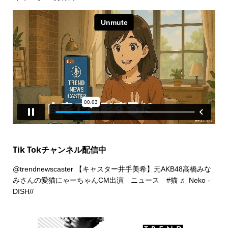
Tik Tokチャンネル配信中
@trendnewscaster
【キャスター井手美希】元AKB48高橋みな
みさんの愛猫にゃーちゃんCM出演 ニュース
#猫
♬ Neko -
DISH//