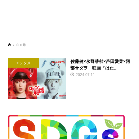
白血球
佐藤健×永野芽郁×芦田愛菜×阿
エンタメ
部サダヲ 映画『はた...
2024.07.11