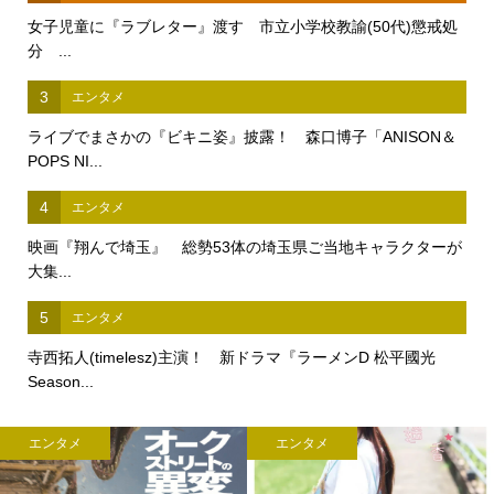
女子児童に『ラブレター』渡す 市立小学校教諭(50代)懲戒処
分 ...
3
エンタメ
ライブでまさかの『ビキニ姿』披露！ 森口博子「ANISON＆
POPS NI...
4
エンタメ
映画『翔んで埼玉』 総勢53体の埼玉県ご当地キャラクターが
大集...
5
エンタメ
寺西拓人(timelesz)主演！ 新ドラマ『ラーメンD 松平國光
Season...
エンタメ
エンタメ