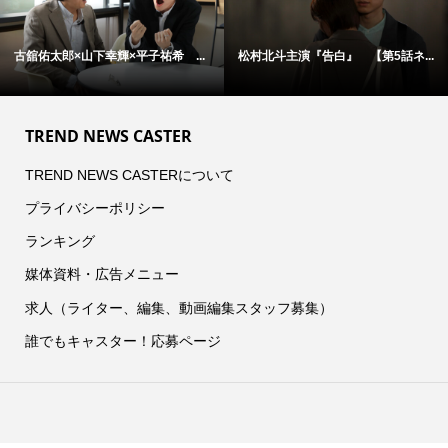
古舘佑太郎×山下幸輝×平子祐希 ...
松村北斗主演『告白』 【第5話ネ...
TREND NEWS CASTER
TREND NEWS CASTERについて
プライバシーポリシー
ランキング
媒体資料・広告メニュー
求人（ライター、編集、動画編集スタッフ募集）
誰でもキャスター！応募ページ