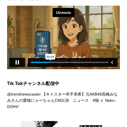
Tik Tokチャンネル配信中
@trendnewscaster
【キャスター井手美希】元AKB48高橋みな
みさんの愛猫にゃーちゃんCM出演 ニュース
#猫
♬ Neko -
DISH//