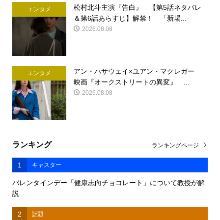
松村北斗主演『告白』 【第5話ネタバレ
エンタメ
＆第6話あらすじ】解禁！ 「新場...
2026.08.08
アン・ハサウェイ×ユアン・マクレガー
エンタメ
映画『オークストリートの異変』 ...
2026.08.08
ランキング
ランキングページ
1
キャスター
バレンタインデー「健康志向チョコレート」について教授が解
説
2
話題