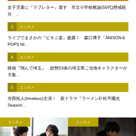
女子児童に『ラブレター』渡す 市立小学校教諭(50代)懲戒処
分 ...
3
エンタメ
ライブでまさかの『ビキニ姿』披露！ 森口博子「ANISON＆
POPS NI...
4
エンタメ
映画『翔んで埼玉』 総勢53体の埼玉県ご当地キャラクターが
大集...
5
エンタメ
寺西拓人(timelesz)主演！ 新ドラマ『ラーメンD 松平國光
Season...
エンタメ
エンタメ