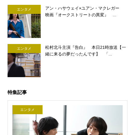
アン・ハサウェイ×ユアン・マクレガー
エンタメ
映画『オークストリートの異変』 ...
松村北斗主演『告白』 本日21時放送【一
エンタメ
緒に来るの夢だったんです】 「...
特集記事
エンタメ