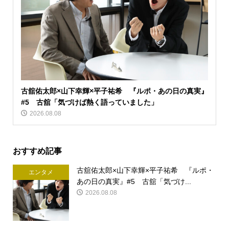
古舘佑太郎×山下幸輝×平子祐希 『ルポ・あの日の真実』
#5 古舘「気づけば熱く語っていました」
2026.08.08
おすすめ記事
古舘佑太郎×山下幸輝×平子祐希 『ルポ・
エンタメ
あの日の真実』#5 古舘「気づけ...
2026.08.08