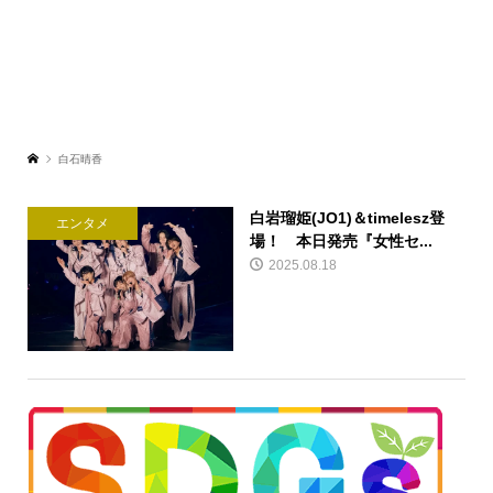
白石晴香
白岩瑠姫(JO1)＆timelesz登
エンタメ
場！ 本日発売『女性セ...
2025.08.18