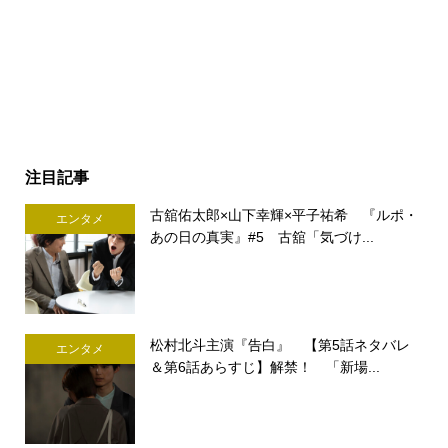
注目記事
古舘佑太郎×山下幸輝×平子祐希 『ルポ・
エンタメ
あの日の真実』#5 古舘「気づけ...
松村北斗主演『告白』 【第5話ネタバレ
エンタメ
＆第6話あらすじ】解禁！ 「新場...