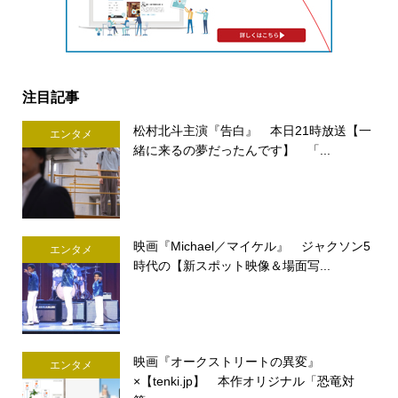
注目記事
松村北斗主演『告白』 本日21時放送【一
エンタメ
緒に来るの夢だったんです】 「...
映画『Michael／マイケル』 ジャクソン5
エンタメ
時代の【新スポット映像＆場面写...
映画『オークストリートの異変』
エンタメ
×【tenki.jp】 本作オリジナル「恐竜対