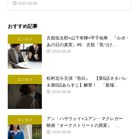
2026.08.08
おすすめ記事
古舘佑太郎×山下幸輝×平子祐希 『ルポ・
エンタメ
あの日の真実』#5 古舘「気づけ...
2026.08.08
松村北斗主演『告白』 【第5話ネタバレ
エンタメ
＆第6話あらすじ】解禁！ 「新場...
2026.08.08
アン・ハサウェイ×ユアン・マクレガー
エンタメ
映画『オークストリートの異変』 ...
2026.08.08