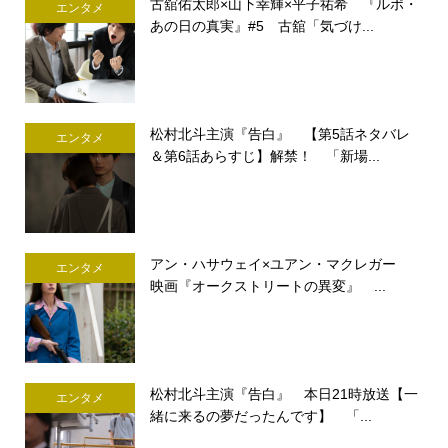
古舘佑太郎×山下幸輝×平子祐希 『ルポ・
エンタメ
あの日の真実』#5 古舘「気づけ...
松村北斗主演『告白』 【第5話ネタバレ
エンタメ
＆第6話あらすじ】解禁！ 「新場...
アン・ハサウェイ×ユアン・マクレガー
エンタメ
映画『オークストリートの異変』 ...
松村北斗主演『告白』 本日21時放送【一
エンタメ
緒に来るの夢だったんです】 「...