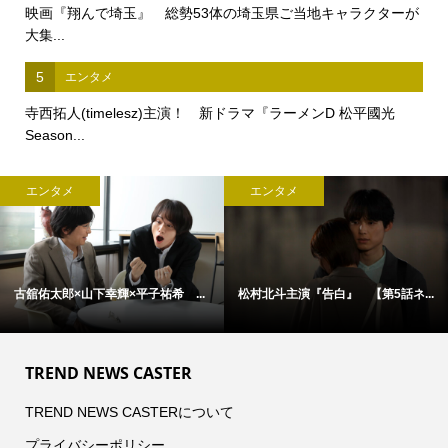
映画『翔んで埼玉』 総勢53体の埼玉県ご当地キャラクターが
大集...
5
エンタメ
寺西拓人(timelesz)主演！ 新ドラマ『ラーメンD 松平國光
Season...
エンタメ
エンタメ
古舘佑太郎×山下幸輝×平子祐希 ...
松村北斗主演『告白』 【第5話ネ...
TREND NEWS CASTER
TREND NEWS CASTERについて
プライバシーポリシー