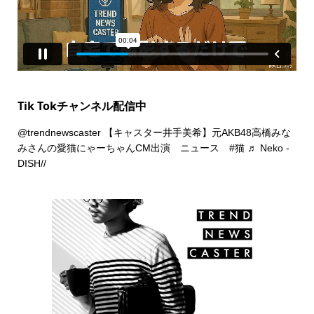
Tik Tokチャンネル配信中
@trendnewscaster
【キャスター井手美希】元AKB48高橋みな
みさんの愛猫にゃーちゃんCM出演 ニュース
#猫
♬ Neko -
DISH//