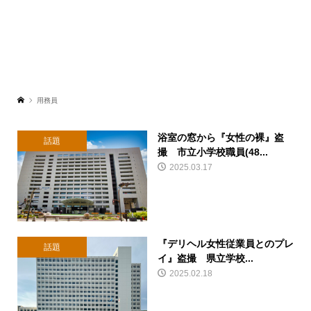
用務員
浴室の窓から『女性の裸』盗
話題
撮 市立小学校職員(48...
2025.03.17
『デリヘル女性従業員とのプレ
話題
イ』盗撮 県立学校...
2025.02.18