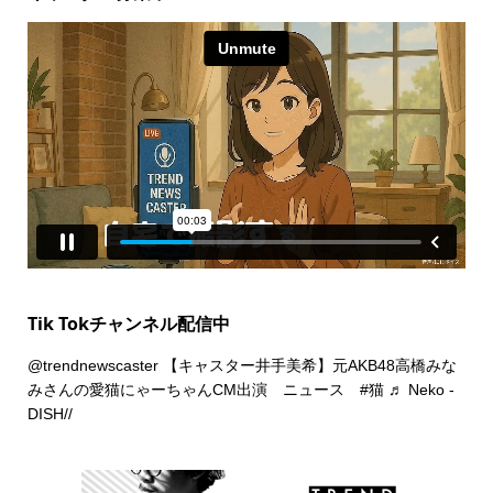
Tik Tokチャンネル配信中
@trendnewscaster
【キャスター井手美希】元AKB48高橋みな
みさんの愛猫にゃーちゃんCM出演 ニュース
#猫
♬ Neko -
DISH//