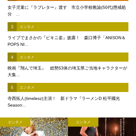
女子児童に『ラブレター』渡す 市立小学校教諭(50代)懲戒処
分 ...
3
エンタメ
ライブでまさかの『ビキニ姿』披露！ 森口博子「ANISON＆
POPS NI...
4
エンタメ
映画『翔んで埼玉』 総勢53体の埼玉県ご当地キャラクターが
大集...
5
エンタメ
寺西拓人(timelesz)主演！ 新ドラマ『ラーメンD 松平國光
Season...
エンタメ
エンタメ