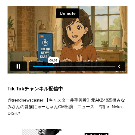
Tik Tokチャンネル配信中
@trendnewscaster
【キャスター井手美希】元AKB48高橋みな
みさんの愛猫にゃーちゃんCM出演 ニュース
#猫
♬ Neko -
DISH//