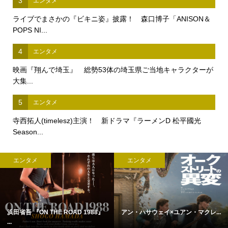
3
エンタメ
ライブでまさかの『ビキニ姿』披露！ 森口博子「ANISON＆
POPS NI...
4
エンタメ
映画『翔んで埼玉』 総勢53体の埼玉県ご当地キャラクターが
大集...
5
エンタメ
寺西拓人(timelesz)主演！ 新ドラマ『ラーメンD 松平國光
Season...
エンタメ
エンタメ
浜田省吾 『ON THE ROAD 1988』
アン・ハサウェイ×ユアン・マクレ...
...