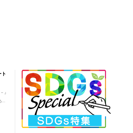
ート
り－』
..