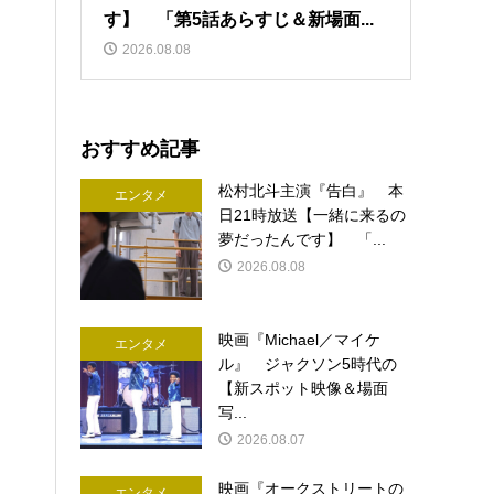
す】 「第5話あらすじ＆新場面...
2026.08.08
おすすめ記事
松村北斗主演『告白』 本
エンタメ
日21時放送【一緒に来るの
夢だったんです】 「...
2026.08.08
映画『Michael／マイケ
エンタメ
ル』 ジャクソン5時代の
【新スポット映像＆場面
写...
2026.08.07
映画『オークストリートの
エンタメ