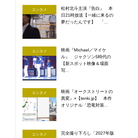
松村北斗主演『告白』 本
エンタメ
日21時放送【一緒に来るの
夢だったんです】 「...
映画『Michael／マイケ
エンタメ
ル』 ジャクソン5時代の
【新スポット映像＆場面
写...
映画『オークストリートの
エンタメ
異変』×【tenki.jp】 本作
オリジナル「恐竜対策...
完全撮り下ろし「2027年版
エンタメ