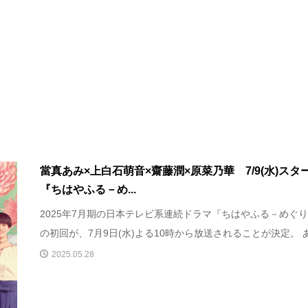
當真あみ×上白石萌音×齋藤潤×原菜乃華 7/9(水)スタ
『ちはやふる－め...
2025年7月期の日本テレビ系連続ドラマ『ちはやふる－めぐ
の初回が、7月9日(水)よる10時から放送されることが決定。 あ.
2025.05.28