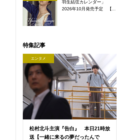
羽生結弦カレンダー」
2026年10月発売予定 【...
特集記事
エンタメ
松村北斗主演『告白』 本日21時放
送【一緒に来るの夢だったんで