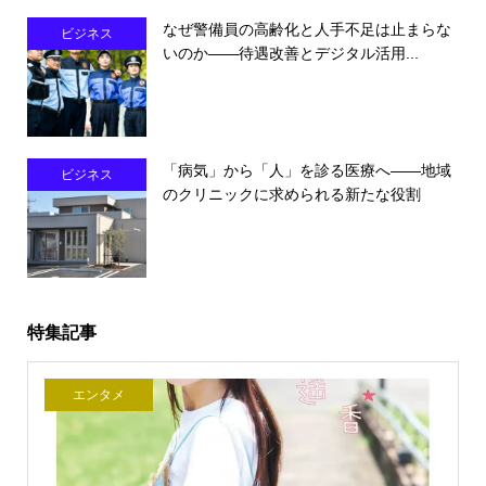
なぜ警備員の高齢化と人手不足は止まらな
ビジネス
いのか――待遇改善とデジタル活用...
「病気」から「人」を診る医療へ――地域
ビジネス
のクリニックに求められる新たな役割
特集記事
エンタメ