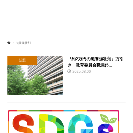
滋養強壮剤
『約2万円の滋養強壮剤』万引
話題
き 教育委員会職員(5...
2025.08.06