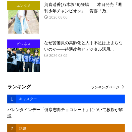
賀喜遥香(乃木坂46)登場！ 本日発売『週
エンタメ
刊少年チャンピオン』 賀喜「乃...
2026.08.06
なぜ警備員の高齢化と人手不足は止まらな
ビジネス
いのか――待遇改善とデジタル活用...
2026.08.05
ランキング
ランキングページ
1
キャスター
バレンタインデー「健康志向チョコレート」について教授が解
説
2
話題