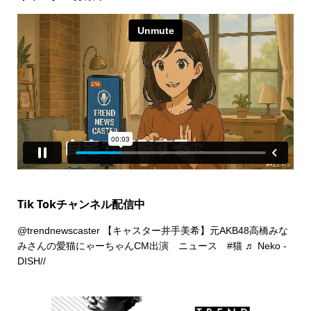
Tik Tokチャンネル配信中
@trendnewscaster
【キャスター井手美希】元AKB48高橋みな
みさんの愛猫にゃーちゃんCM出演 ニュース
#猫
♬ Neko -
DISH//