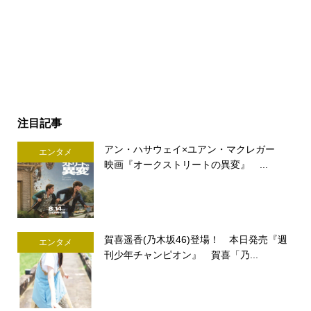
注目記事
アン・ハサウェイ×ユアン・マクレガー
エンタメ
映画『オークストリートの異変』 ...
賀喜遥香(乃木坂46)登場！ 本日発売『週
エンタメ
刊少年チャンピオン』 賀喜「乃...