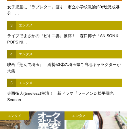
女子児童に『ラブレター』渡す 市立小学校教諭(50代)懲戒処
分 ...
3
エンタメ
ライブでまさかの『ビキニ姿』披露！ 森口博子「ANISON＆
POPS NI...
4
エンタメ
映画『翔んで埼玉』 総勢53体の埼玉県ご当地キャラクターが
大集...
5
エンタメ
寺西拓人(timelesz)主演！ 新ドラマ『ラーメンD 松平國光
Season...
エンタメ
エンタメ