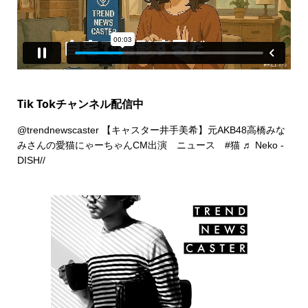
Tik Tokチャンネル配信中
@trendnewscaster
【キャスター井手美希】元AKB48高橋みな
みさんの愛猫にゃーちゃんCM出演 ニュース
#猫
♬ Neko -
DISH//