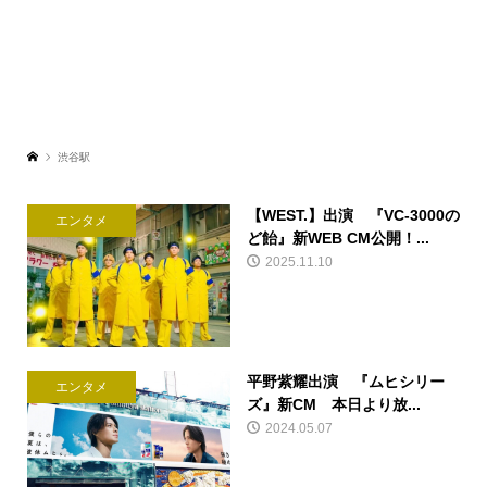
渋谷駅
【WEST.】出演 『VC-3000の
エンタメ
ど飴』新WEB CM公開！...
2025.11.10
平野紫耀出演 『ムヒシリー
エンタメ
ズ』新CM 本日より放...
2024.05.07