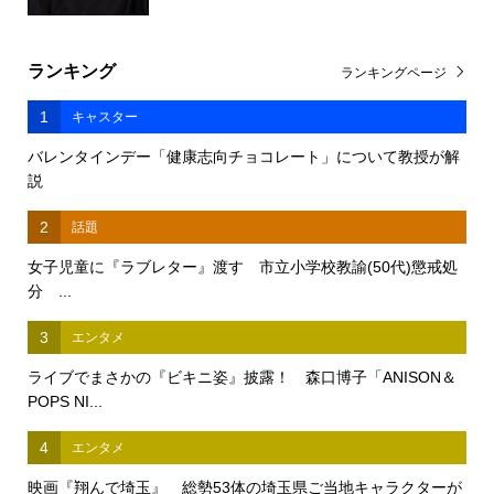
ランキング
ランキングページ
1
キャスター
バレンタインデー「健康志向チョコレート」について教授が解
説
2
話題
女子児童に『ラブレター』渡す 市立小学校教諭(50代)懲戒処
分 ...
3
エンタメ
ライブでまさかの『ビキニ姿』披露！ 森口博子「ANISON＆
POPS NI...
4
エンタメ
映画『翔んで埼玉』 総勢53体の埼玉県ご当地キャラクターが