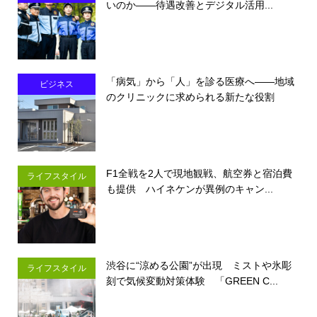
いのか――待遇改善とデジタル活用...
「病気」から「人」を診る医療へ――地域
ビジネス
のクリニックに求められる新たな役割
F1全戦を2人で現地観戦、航空券と宿泊費
ライフスタイル
も提供 ハイネケンが異例のキャン...
渋谷に“涼める公園”が出現 ミストや氷彫
ライフスタイル
刻で気候変動対策体験 「GREEN C...