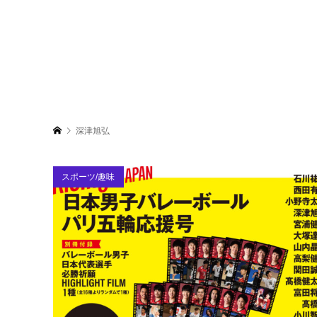
深津旭弘
スポーツ/趣味