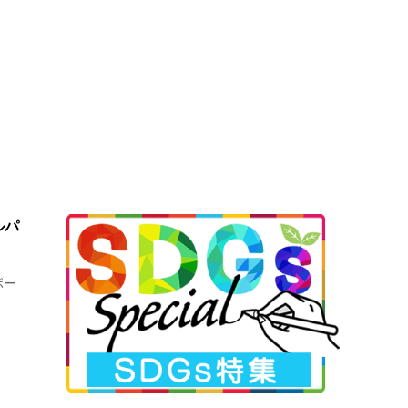
ルパ
ボー