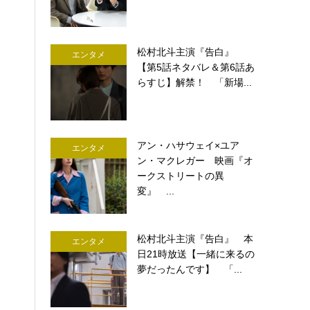
松村北斗主演『告白』
エンタメ
【第5話ネタバレ＆第6話あ
らすじ】解禁！ 「新場...
アン・ハサウェイ×ユア
エンタメ
ン・マクレガー 映画『オ
ークストリートの異
変』 ...
松村北斗主演『告白』 本
エンタメ
日21時放送【一緒に来るの
夢だったんです】 「...