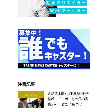
注目記事
古舘佑太郎×山下幸輝×平子
エンタメ
祐希 『ルポ・あの日の真
実』#5 古舘「気づけ...