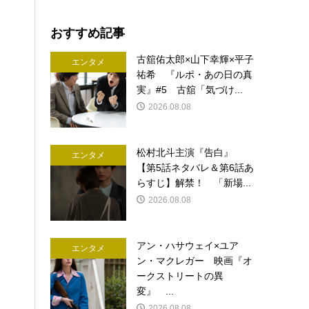
おすすめ記事
古舘佑太郎×山下幸輝×平子
エンタメ
祐希 『ルポ・あの日の真
実』#5 古舘「気づけ...
2026.08.08
松村北斗主演『告白』
エンタメ
【第5話ネタバレ＆第6話あ
らすじ】解禁！ 「新場...
2026.08.08
アン・ハサウェイ×ユア
エンタメ
ン・マクレガー 映画『オ
ークストリートの異
変』 ...
2026.08.08