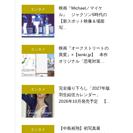
映画『Michael／マイケ
エンタメ
ル』 ジャクソン5時代の
【新スポット映像＆場面
写...
映画『オークストリートの
エンタメ
異変』×【tenki.jp】 本作
オリジナル「恐竜対策...
完全撮り下ろし「2027年版
エンタメ
羽生結弦カレンダー」
2026年10月発売予定 【...
【中島裕翔】初写真展
エンタメ