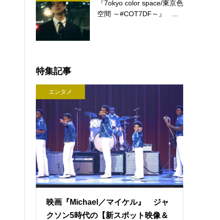
『7okyo color space/東京色
空間 ～#COT7DF～』 ...
特集記事
エンタメ
映画『Michael／マイケル』 ジャ
クソン5時代の【新スポット映像＆