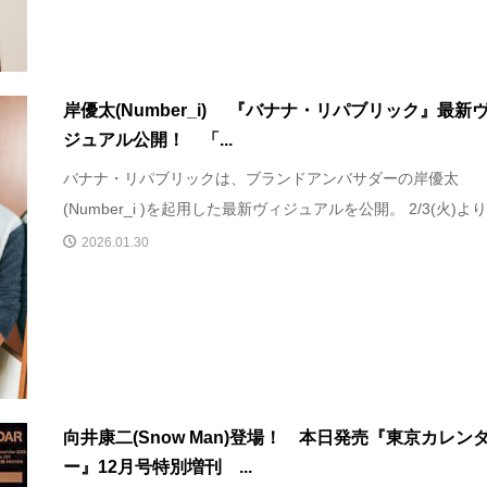
岸優太(Number_i) 『バナナ・リパブリック』最新
ジュアル公開！ 「...
バナナ・リパブリックは、ブランドアンバサダーの岸優太
(Number_i )を起用した最新ヴィジュアルを公開。 2/3(火)より、
2026.01.30
向井康二(Snow Man)登場！ 本日発売『東京カレン
ー』12月号特別増刊 ...