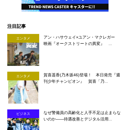
注目記事
アン・ハサウェイ×ユアン・マクレガー
エンタメ
映画『オークストリートの異変』 ...
賀喜遥香(乃木坂46)登場！ 本日発売『週
エンタメ
刊少年チャンピオン』 賀喜「乃...
なぜ警備員の高齢化と人手不足は止まらな
ビジネス
いのか――待遇改善とデジタル活用...