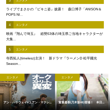
3
エンタメ
ライブでまさかの『ビキニ姿』披露！ 森口博子「ANISON＆
POPS NI...
4
エンタメ
映画『翔んで埼玉』 総勢53体の埼玉県ご当地キャラクターが
大集...
5
エンタメ
寺西拓人(timelesz)主演！ 新ドラマ『ラーメンD 松平國光
Season...
エンタメ
エンタメ
アン・ハサウェイ×ユアン・マクレ...
賀喜遥香(乃木坂46)登場！ 本日...