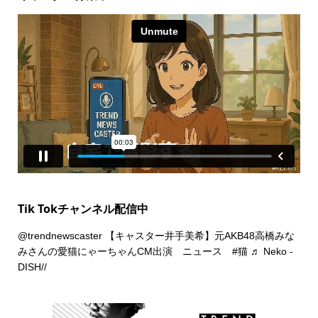
Tik Tokチャンネル配信中
@trendnewscaster
【キャスター井手美希】元AKB48高橋みな
みさんの愛猫にゃーちゃんCM出演 ニュース
#猫
♬ Neko -
DISH//