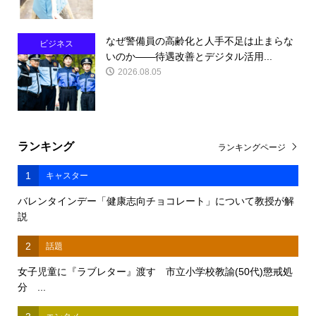
なぜ警備員の高齢化と人手不足は止まらな
ビジネス
いのか――待遇改善とデジタル活用...
2026.08.05
ランキング
ランキングページ
1
キャスター
バレンタインデー「健康志向チョコレート」について教授が解
説
2
話題
女子児童に『ラブレター』渡す 市立小学校教諭(50代)懲戒処
分 ...