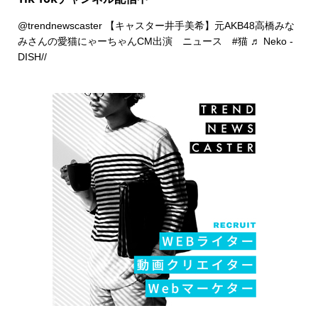
@trendnewscaster
【キャスター井手美希】元AKB48高橋みな
みさんの愛猫にゃーちゃんCM出演 ニュース
#猫
♬ Neko -
DISH//