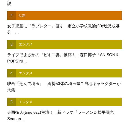
説
2
話題
女子児童に『ラブレター』渡す 市立小学校教諭(50代)懲戒処
分 ...
3
エンタメ
ライブでまさかの『ビキニ姿』披露！ 森口博子「ANISON＆
POPS NI...
4
エンタメ
映画『翔んで埼玉』 総勢53体の埼玉県ご当地キャラクターが
大集...
5
エンタメ
寺西拓人(timelesz)主演！ 新ドラマ『ラーメンD 松平國光
Season...