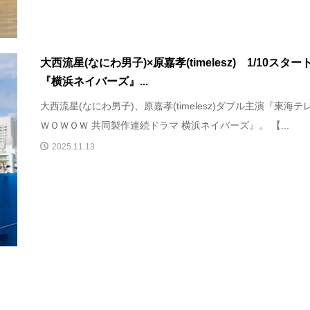
大西流星(なにわ男子)×原嘉孝(timelesz) 1/10スター
『横浜ネイバーズ』...
大西流星(なにわ男子)、原嘉孝(timelesz)ダブル主演『東海テ
ＷＯＷＯＷ 共同製作連続ドラマ 横浜ネイバーズ』。 【...
2025.11.13