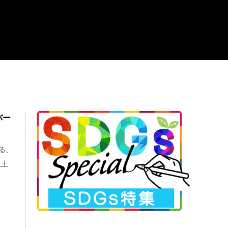
バー
める、
週土