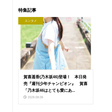
特集記事
エンタメ
賀喜遥香(乃木坂46)登場！ 本日発
売『週刊少年チャンピオン』 賀喜
「乃木坂46はとても愛にあ...
2026.08.06