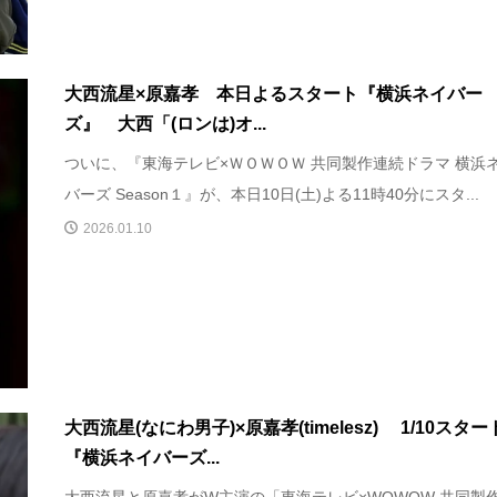
大西流星×原嘉孝 本日よるスタート『横浜ネイバー
ズ』 大西「(ロンは)オ...
ついに、『東海テレビ×ＷＯＷＯＷ 共同製作連続ドラマ 横浜
バーズ Season１』が、本日10日(土)よる11時40分にスタ...
2026.01.10
大西流星(なにわ男子)×原嘉孝(timelesz) 1/10スター
『横浜ネイバーズ...
大西流星と原嘉孝がW主演の「東海テレビ×WOWOW 共同製