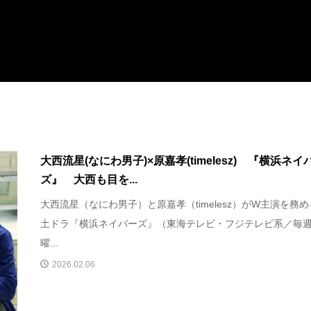
大西流星(なにわ男子)×原嘉孝(timelesz) 『横浜ネイ
ズ』 大西も目を...
大西流星（なにわ男子）と原嘉孝（timelesz）がW主演を務
土ドラ『横浜ネイバーズ』（東海テレビ・フジテレビ系／毎
曜...
2026.02.06