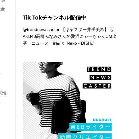
...
Tik Tokチャンネル配信中
@trendnewscaster
【キャスター井手美希】元
AKB48高橋みなみさんの愛猫にゃーちゃんCM出
演 ニュース
#猫
♬ Neko - DISH//
ト
東海
.