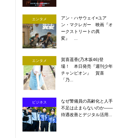
アン・ハサウェイ×ユア
エンタメ
ン・マクレガー 映画『オ
ークストリートの異
変』 ...
賀喜遥香(乃木坂46)登
エンタメ
場！ 本日発売『週刊少年
チャンピオン』 賀喜
「乃...
なぜ警備員の高齢化と人手
ビジネス
不足は止まらないのか――
待遇改善とデジタル活用...