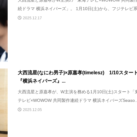
続ドラマ 横浜ネイバーズ」。 1月10日(土)から、フジテレビ系全
2025.12.17
大西流星(なにわ男子)×原嘉孝(timelesz) 1/10スター
『横浜ネイバーズ』...
大西流星と原嘉孝が、W主演を務める1月10日(土)スタート「
テレビ×WOWOW 共同製作連続ドラマ 横浜ネイバーズSeaso..
2025.12.05