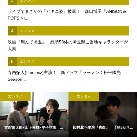
3
エンタメ
ライブでまさかの『ビキニ姿』披露！ 森口博子「ANISON＆
POPS NI...
4
エンタメ
映画『翔んで埼玉』 総勢53体の埼玉県ご当地キャラクターが
大集...
5
エンタメ
寺西拓人(timelesz)主演！ 新ドラマ『ラーメンD 松平國光
Season...
エンタメ
エンタメ
古舘佑太郎×山下幸輝×平子祐希 ...
松村北斗主演『告白』 【第5話ネ...