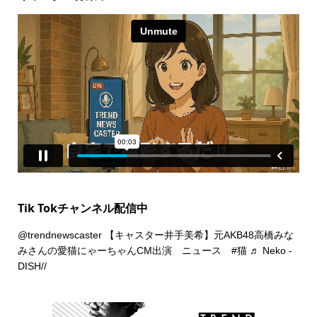
Tik Tokチャンネル配信中
@trendnewscaster
【キャスター井手美希】元AKB48高橋みな
みさんの愛猫にゃーちゃんCM出演 ニュース
#猫
♬ Neko -
DISH//