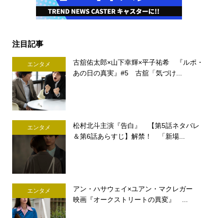
注目記事
古舘佑太郎×山下幸輝×平子祐希 『ルポ・
エンタメ
あの日の真実』#5 古舘「気づけ...
松村北斗主演『告白』 【第5話ネタバレ
エンタメ
＆第6話あらすじ】解禁！ 「新場...
アン・ハサウェイ×ユアン・マクレガー
エンタメ
映画『オークストリートの異変』 ...