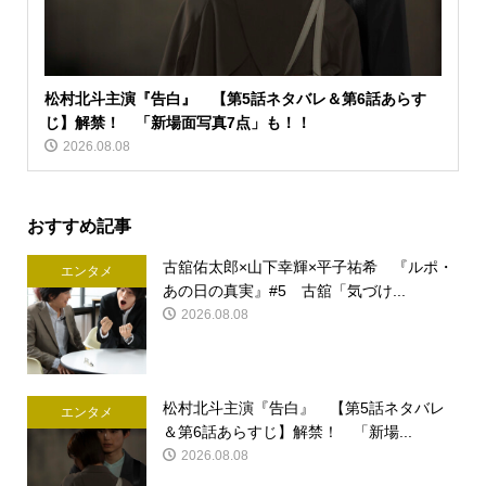
松村北斗主演『告白』 【第5話ネタバレ＆第6話あらす
じ】解禁！ 「新場面写真7点」も！！
2026.08.08
おすすめ記事
古舘佑太郎×山下幸輝×平子祐希 『ルポ・
エンタメ
あの日の真実』#5 古舘「気づけ...
2026.08.08
松村北斗主演『告白』 【第5話ネタバレ
エンタメ
＆第6話あらすじ】解禁！ 「新場...
2026.08.08