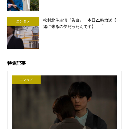
松村北斗主演『告白』 本日21時放送【一
エンタメ
緒に来るの夢だったんです】 「...
特集記事
エンタメ