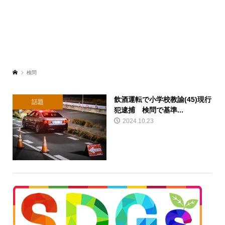
検問
飲酒運転で小学校教諭(45)現行
話題
犯逮捕 検問で基準...
2024.10.23