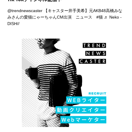
@trendnewscaster
【キャスター井手美希】元AKB48高橋みな
みさんの愛猫にゃーちゃんCM出演 ニュース
#猫
♬ Neko -
DISH//