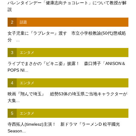
バレンタインデー「健康志向チョコレート」について教授が解
説
2
話題
女子児童に『ラブレター』渡す 市立小学校教諭(50代)懲戒処
分 ...
3
エンタメ
ライブでまさかの『ビキニ姿』披露！ 森口博子「ANISON＆
POPS NI...
4
エンタメ
映画『翔んで埼玉』 総勢53体の埼玉県ご当地キャラクターが
大集...
5
エンタメ
寺西拓人(timelesz)主演！ 新ドラマ『ラーメンD 松平國光
Season...