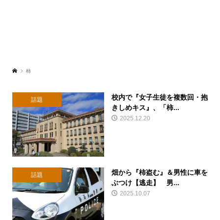
柿
校内で『女子生徒を複数回・抱
話題
きしめキス』、「柿...
2025.12.20
畑から『柿盗む』＆男性に車を
話題
ぶつけ【逃走】 男...
2025.10.07