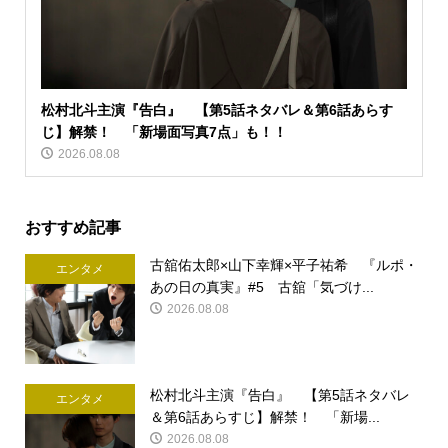
松村北斗主演『告白』 【第5話ネタバレ＆第6話あらす
じ】解禁！ 「新場面写真7点」も！！
2026.08.08
おすすめ記事
古舘佑太郎×山下幸輝×平子祐希 『ルポ・
エンタメ
あの日の真実』#5 古舘「気づけ...
2026.08.08
松村北斗主演『告白』 【第5話ネタバレ
エンタメ
＆第6話あらすじ】解禁！ 「新場...
2026.08.08