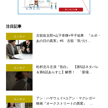
注目記事
古舘佑太郎×山下幸輝×平子祐希 『ルポ・
エンタメ
あの日の真実』#5 古舘「気づけ...
松村北斗主演『告白』 【第5話ネタバレ
エンタメ
＆第6話あらすじ】解禁！ 「新場...
アン・ハサウェイ×ユアン・マクレガー
エンタメ
映画『オークストリートの異変』 ...