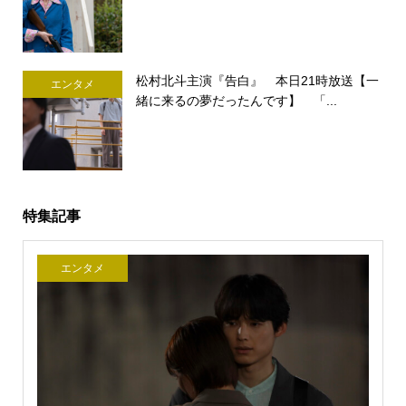
松村北斗主演『告白』 本日21時放送【一
エンタメ
緒に来るの夢だったんです】 「...
特集記事
エンタメ