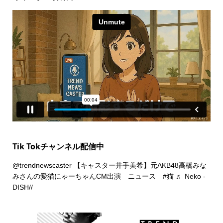
Tik Tokチャンネル配信中
@trendnewscaster
【キャスター井手美希】元AKB48高橋みな
みさんの愛猫にゃーちゃんCM出演 ニュース
#猫
♬ Neko -
DISH//