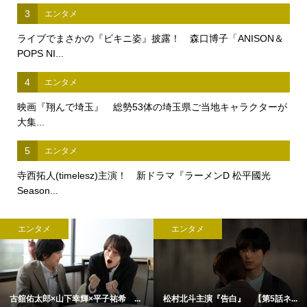
3
エンタメ
ライブでまさかの『ビキニ姿』披露！ 森口博子「ANISON＆
POPS NI...
4
エンタメ
映画『翔んで埼玉』 総勢53体の埼玉県ご当地キャラクターが
大集...
5
エンタメ
寺西拓人(timelesz)主演！ 新ドラマ『ラーメンD 松平國光
Season...
エンタメ
エンタメ
古舘佑太郎×山下幸輝×平子祐希 ...
松村北斗主演『告白』 【第5話ネ...