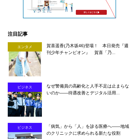
注目記事
賀喜遥香(乃木坂46)登場！ 本日発売『週
エンタメ
刊少年チャンピオン』 賀喜「乃...
なぜ警備員の高齢化と人手不足は止まらな
ビジネス
いのか――待遇改善とデジタル活用...
「病気」から「人」を診る医療へ――地域
ビジネス
のクリニックに求められる新たな役割