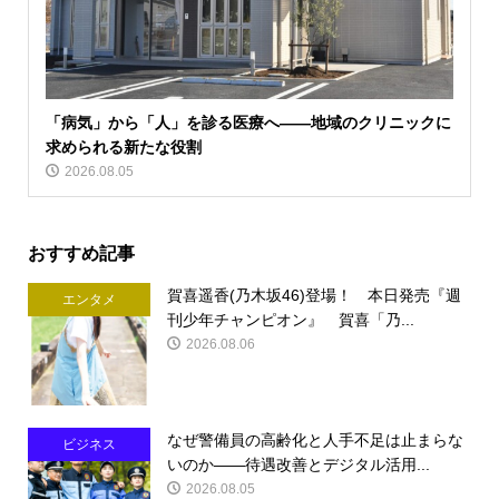
「病気」から「人」を診る医療へ――地域のクリニックに
求められる新たな役割
2026.08.05
おすすめ記事
賀喜遥香(乃木坂46)登場！ 本日発売『週
エンタメ
刊少年チャンピオン』 賀喜「乃...
2026.08.06
なぜ警備員の高齢化と人手不足は止まらな
ビジネス
いのか――待遇改善とデジタル活用...
2026.08.05