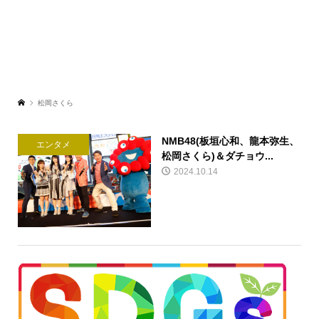
松岡さくら
NMB48(板垣⼼和、⿓本弥⽣、
エンタメ
松岡さくら)＆ダチョウ...
2024.10.14