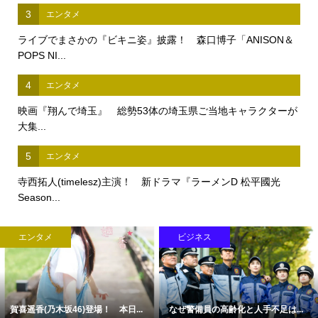
3
エンタメ
ライブでまさかの『ビキニ姿』披露！ 森口博子「ANISON＆
POPS NI...
4
エンタメ
映画『翔んで埼玉』 総勢53体の埼玉県ご当地キャラクターが
大集...
5
エンタメ
寺西拓人(timelesz)主演！ 新ドラマ『ラーメンD 松平國光
Season...
エンタメ
ビジネス
賀喜遥香(乃木坂46)登場！ 本日...
なぜ警備員の高齢化と人手不足は...