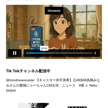
Tik Tokチャンネル配信中
@trendnewscaster
【キャスター井手美希】元AKB48高橋みな
みさんの愛猫にゃーちゃんCM出演 ニュース
#猫
♬ Neko -
DISH//