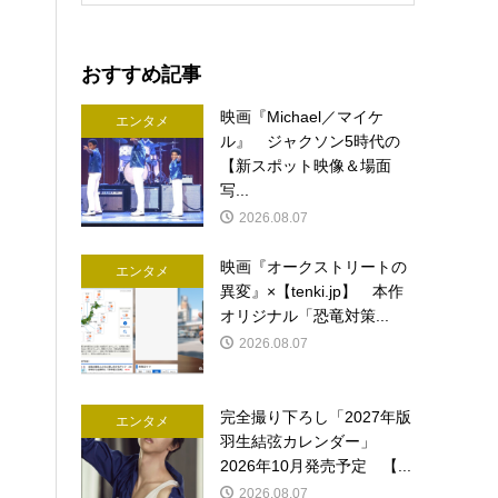
おすすめ記事
映画『Michael／マイケ
エンタメ
ル』 ジャクソン5時代の
【新スポット映像＆場面
写...
2026.08.07
映画『オークストリートの
エンタメ
異変』×【tenki.jp】 本作
オリジナル「恐竜対策...
2026.08.07
完全撮り下ろし「2027年版
エンタメ
羽生結弦カレンダー」
2026年10月発売予定 【...
2026.08.07