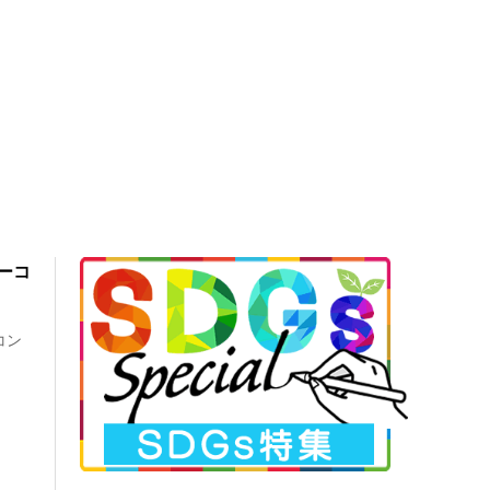
ターコ
コン