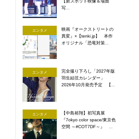
【新スポット映像＆場面
写...
映画『オークストリートの
エンタメ
異変』×【tenki.jp】 本作
オリジナル「恐竜対策...
完全撮り下ろし「2027年版
エンタメ
羽生結弦カレンダー」
2026年10月発売予定 【...
【中島裕翔】初写真展
エンタメ
『7okyo color space/東京色
空間 ～#COT7DF～』 ...