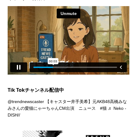
Tik Tokチャンネル配信中
@trendnewscaster
【キャスター井手美希】元AKB48高橋みな
みさんの愛猫にゃーちゃんCM出演 ニュース
#猫
♬ Neko -
DISH//