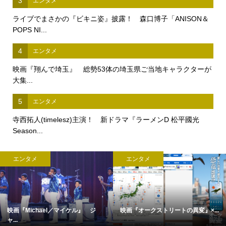
3
エンタメ
ライブでまさかの『ビキニ姿』披露！ 森口博子「ANISON＆
POPS NI...
4
エンタメ
映画『翔んで埼玉』 総勢53体の埼玉県ご当地キャラクターが
大集...
5
エンタメ
寺西拓人(timelesz)主演！ 新ドラマ『ラーメンD 松平國光
Season...
エンタメ
エンタメ
映画『Michael／マイケル』 ジ
映画『オークストリートの異変』×...
ャ...