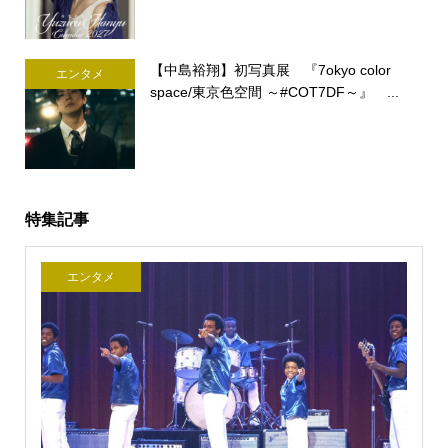
【中島裕翔】初写真展 『7okyo color
エンタメ
space/東京色空間 ～#COT7DF～』 ...
特集記事
エンタメ