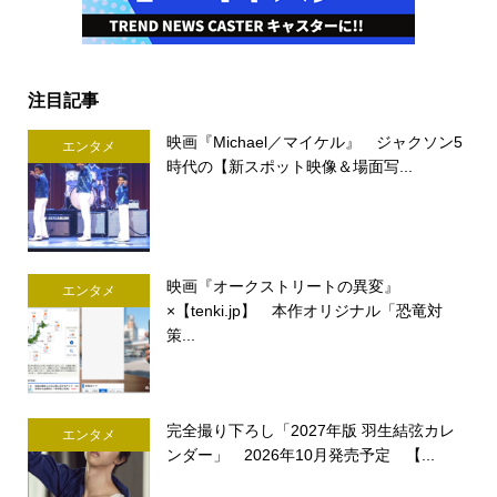
注目記事
映画『Michael／マイケル』 ジャクソン5
エンタメ
時代の【新スポット映像＆場面写...
映画『オークストリートの異変』
エンタメ
×【tenki.jp】 本作オリジナル「恐竜対
策...
完全撮り下ろし「2027年版 羽生結弦カレ
エンタメ
ンダー」 2026年10月発売予定 【...