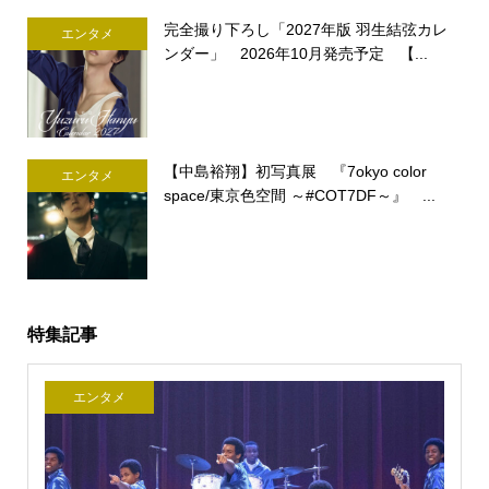
完全撮り下ろし「2027年版 羽生結弦カレ
エンタメ
ンダー」 2026年10月発売予定 【...
【中島裕翔】初写真展 『7okyo color
エンタメ
space/東京色空間 ～#COT7DF～』 ...
特集記事
エンタメ