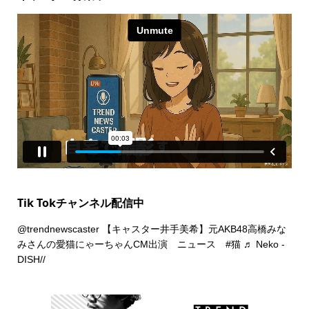
Tik Tokチャンネル配信中
@trendnewscaster
【キャスター井手美希】元AKB48高橋みな
みさんの愛猫にゃーちゃんCM出演 ニュース
#猫
♬ Neko -
DISH//