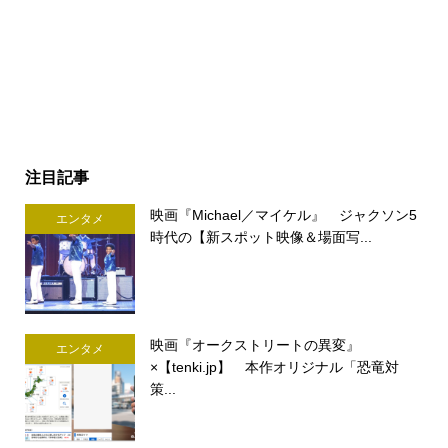
注目記事
映画『Michael／マイケル』 ジャクソン5
エンタメ
時代の【新スポット映像＆場面写...
映画『オークストリートの異変』
エンタメ
×【tenki.jp】 本作オリジナル「恐竜対
策...