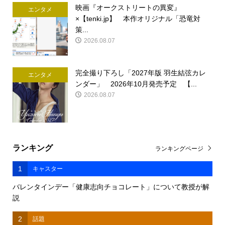
映画『オークストリートの異変』
エンタメ
×【tenki.jp】 本作オリジナル「恐竜対
策...
2026.08.07
完全撮り下ろし「2027年版 羽生結弦カレ
エンタメ
ンダー」 2026年10月発売予定 【...
2026.08.07
ランキング
ランキングページ
1
キャスター
バレンタインデー「健康志向チョコレート」について教授が解
説
2
話題