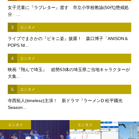
女子児童に『ラブレター』渡す 市立小学校教諭(50代)懲戒処
分 ...
3
エンタメ
ライブでまさかの『ビキニ姿』披露！ 森口博子「ANISON＆
POPS NI...
4
エンタメ
映画『翔んで埼玉』 総勢53体の埼玉県ご当地キャラクターが
大集...
5
エンタメ
寺西拓人(timelesz)主演！ 新ドラマ『ラーメンD 松平國光
Season...
エンタメ
エンタメ