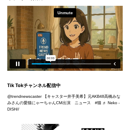
Tik Tokチャンネル配信中
@trendnewscaster
【キャスター井手美希】元AKB48高橋みな
みさんの愛猫にゃーちゃんCM出演 ニュース
#猫
♬ Neko -
DISH//