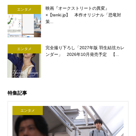
映画『オークストリートの異変』
エンタメ
×【tenki.jp】 本作オリジナル「恐竜対
策...
完全撮り下ろし「2027年版 羽生結弦カレ
エンタメ
ンダー」 2026年10月発売予定 【...
特集記事
エンタメ