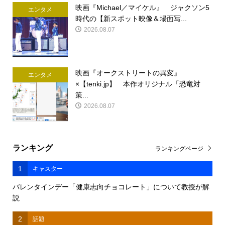
映画『Michael／マイケル』 ジャクソン5
エンタメ
時代の【新スポット映像＆場面写...
2026.08.07
映画『オークストリートの異変』
エンタメ
×【tenki.jp】 本作オリジナル「恐竜対
策...
2026.08.07
ランキング
ランキングページ
1
キャスター
バレンタインデー「健康志向チョコレート」について教授が解
説
2
話題