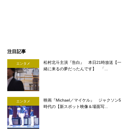
注目記事
松村北斗主演『告白』 本日21時放送【一
エンタメ
緒に来るの夢だったんです】 「...
映画『Michael／マイケル』 ジャクソン5
エンタメ
時代の【新スポット映像＆場面写...