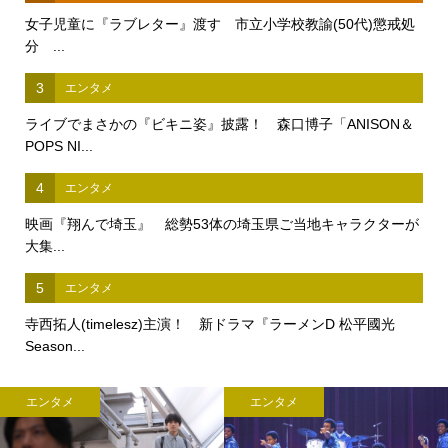
女子児童に『ラブレター』渡す 市立小学校教諭(50代)懲戒処
分 ...
3
エンタメ
ライブでまさかの『ビキニ姿』披露！ 森口博子「ANISON＆
POPS NI...
4
エンタメ
映画『翔んで埼玉』 総勢53体の埼玉県ご当地キャラクターが
大集...
5
エンタメ
寺西拓人(timelesz)主演！ 新ドラマ『ラーメンD 松平國光
Season...
エンタメ
エンタメ