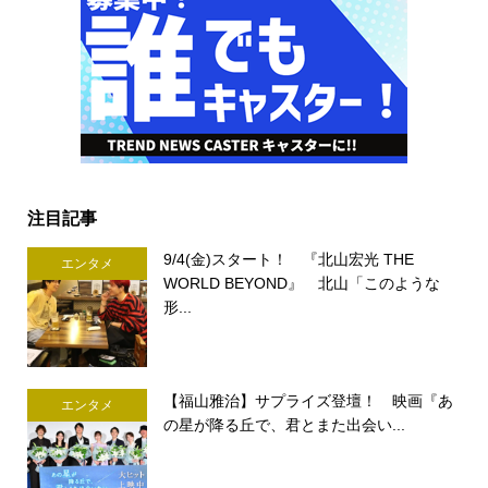
注目記事
9/4(金)スタート！ 『北山宏光 THE
エンタメ
WORLD BEYOND』 北山「このような
形...
【福山雅治】サプライズ登壇！ 映画『あ
エンタメ
の星が降る丘で、君とまた出会い...