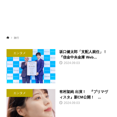
旅行
坂口健太郎「支配人就任」！
エンタメ
『信金中央金庫 Web...
2024.09.03
有村架純 出演！ 『プリマヴ
エンタメ
ィスタ』新CM公開！ ...
2024.09.03