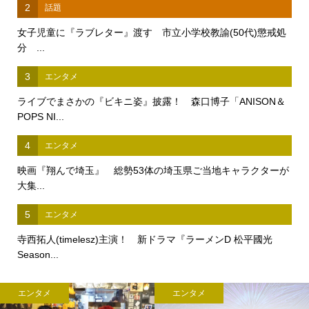
2
話題
女子児童に『ラブレター』渡す 市立小学校教諭(50代)懲戒処
分 ...
3
エンタメ
ライブでまさかの『ビキニ姿』披露！ 森口博子「ANISON＆
POPS NI...
4
エンタメ
映画『翔んで埼玉』 総勢53体の埼玉県ご当地キャラクターが
大集...
5
エンタメ
寺西拓人(timelesz)主演！ 新ドラマ『ラーメンD 松平國光
Season...
エンタメ
エンタメ