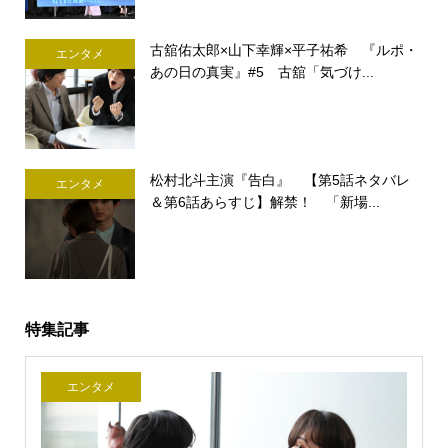
古舘佑太郎×山下幸輝×平子祐希 『ルポ・
エンタメ
あの日の真実』#5 古舘「気づけ...
松村北斗主演『告白』 【第5話ネタバレ
エンタメ
＆第6話あらすじ】解禁！ 「新場...
特集記事
エンタメ