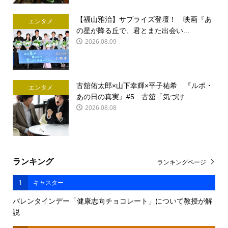
【福山雅治】サプライズ登壇！ 映画『あ
エンタメ
の星が降る丘で、君とまた出会い...
2026.08.09
古舘佑太郎×山下幸輝×平子祐希 『ルポ・
エンタメ
あの日の真実』#5 古舘「気づけ...
2026.08.08
ランキング
ランキングページ
1
キャスター
バレンタインデー「健康志向チョコレート」について教授が解
説