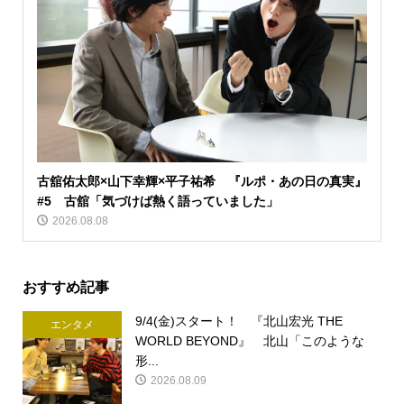
古舘佑太郎×山下幸輝×平子祐希 『ルポ・あの日の真実』
#5 古舘「気づけば熱く語っていました」
2026.08.08
おすすめ記事
9/4(金)スタート！ 『北山宏光 THE
エンタメ
WORLD BEYOND』 北山「このような
形...
2026.08.09