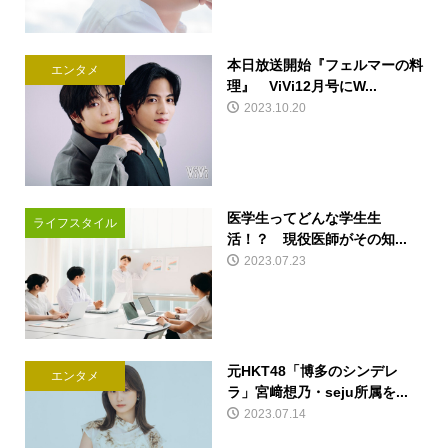
本日放送開始『フェルマーの料
エンタメ
理』 ViVi12月号にW...
2023.10.20
医学生ってどんな学生生
ライフスタイル
活！？ 現役医師がその知...
2023.07.23
元HKT48「博多のシンデレ
エンタメ
ラ」宮﨑想乃・seju所属を...
2023.07.14