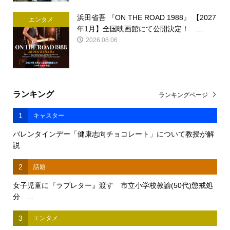
浜田省吾 『ON THE ROAD 1988』 【2027
エンタメ
年1月】全国映画館にて公開決定！ ...
2026.08.06
ランキング
ランキングページ
1
キャスター
バレンタインデー「健康志向チョコレート」について教授が解
説
2
話題
女子児童に『ラブレター』渡す 市立小学校教諭(50代)懲戒処
分 ...
3
エンタメ