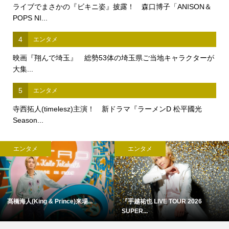
ライブでまさかの『ビキニ姿』披露！ 森口博子「ANISON＆
POPS NI...
4
エンタメ
映画『翔んで埼玉』 総勢53体の埼玉県ご当地キャラクターが
大集...
5
エンタメ
寺西拓人(timelesz)主演！ 新ドラマ『ラーメンD 松平國光
Season...
エンタメ
エンタメ
髙橋海人(King & Prince)来場...
『手越祐也 LIVE TOUR 2026
SUPER...