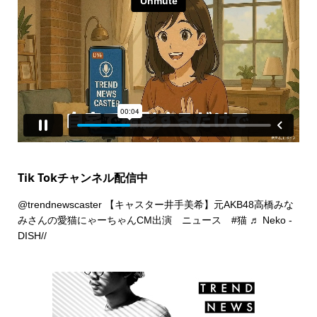
Tik Tokチャンネル配信中
@trendnewscaster
【キャスター井手美希】元AKB48高橋みな
みさんの愛猫にゃーちゃんCM出演 ニュース
#猫
♬ Neko -
DISH//