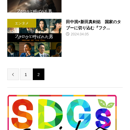
田中泯×新田真剣佑 国家のタ
エンタメ
ブーに切り込む『フク...
2024.04.05
1
2
