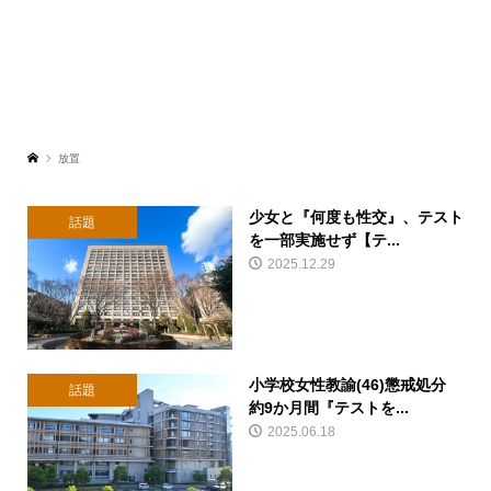
放置
少女と『何度も性交』、テスト
話題
を一部実施せず【テ...
2025.12.29
小学校女性教諭(46)懲戒処分
話題
約9か月間『テストを...
2025.06.18