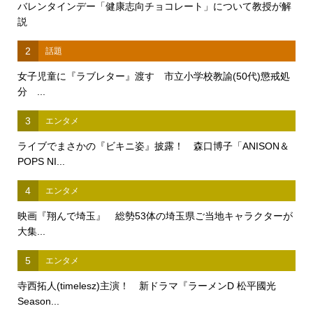
バレンタインデー「健康志向チョコレート」について教授が解
説
2
話題
女子児童に『ラブレター』渡す 市立小学校教諭(50代)懲戒処
分 ...
3
エンタメ
ライブでまさかの『ビキニ姿』披露！ 森口博子「ANISON＆
POPS NI...
4
エンタメ
映画『翔んで埼玉』 総勢53体の埼玉県ご当地キャラクターが
大集...
5
エンタメ
寺西拓人(timelesz)主演！ 新ドラマ『ラーメンD 松平國光
Season...