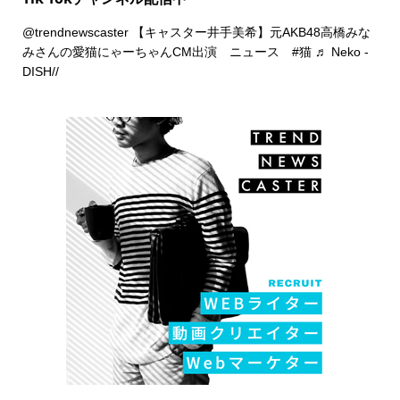
@trendnewscaster
【キャスター井手美希】元AKB48高橋みな
みさんの愛猫にゃーちゃんCM出演 ニュース
#猫
♬ Neko -
DISH//