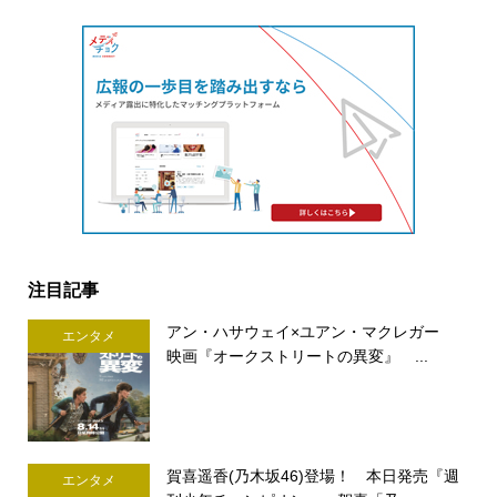
注目記事
アン・ハサウェイ×ユアン・マクレガー
エンタメ
映画『オークストリートの異変』 ...
賀喜遥香(乃木坂46)登場！ 本日発売『週
エンタメ