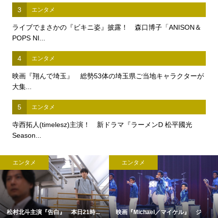
3
エンタメ
ライブでまさかの『ビキニ姿』披露！ 森口博子「ANISON＆
POPS NI...
4
エンタメ
映画『翔んで埼玉』 総勢53体の埼玉県ご当地キャラクターが
大集...
5
エンタメ
寺西拓人(timelesz)主演！ 新ドラマ『ラーメンD 松平國光
Season...
エンタメ
エンタメ
松村北斗主演『告白』 本日21時...
映画『Michael／マイケル』 ジ