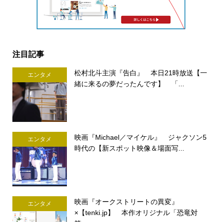
注目記事
松村北斗主演『告白』 本日21時放送【一
エンタメ
緒に来るの夢だったんです】 「...
映画『Michael／マイケル』 ジャクソン5
エンタメ
時代の【新スポット映像＆場面写...
映画『オークストリートの異変』
エンタメ
×【tenki.jp】 本作オリジナル「恐竜対