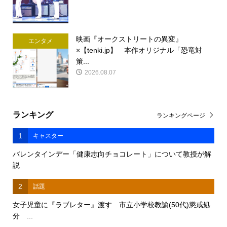
映画『オークストリートの異変』
エンタメ
×【tenki.jp】 本作オリジナル「恐竜対
策...
2026.08.07
ランキング
ランキングページ
1
キャスター
バレンタインデー「健康志向チョコレート」について教授が解
説
2
話題
女子児童に『ラブレター』渡す 市立小学校教諭(50代)懲戒処
分 ...