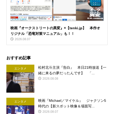
映画『オークストリートの異変』×【tenki.jp】 本作オ
リジナル「恐竜対策マニュアル」も！！
2026.08.07
おすすめ記事
松村北斗主演『告白』 本日21時放送【一
エンタメ
緒に来るの夢だったんです】 「...
2026.08.08
映画『Michael／マイケル』 ジャクソン5
エンタメ
時代の【新スポット映像＆場面写...
2026.08.07