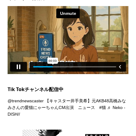
Tik Tokチャンネル配信中
@trendnewscaster
【キャスター井手美希】元AKB48高橋みな
みさんの愛猫にゃーちゃんCM出演 ニュース
#猫
♬ Neko -
DISH//