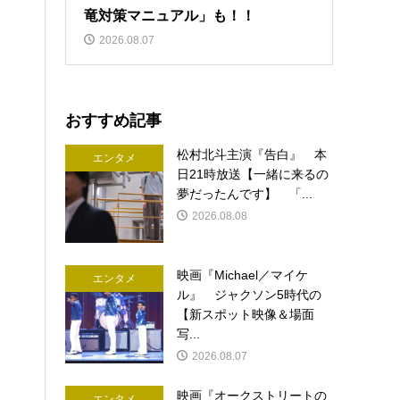
竜対策マニュアル」も！！
2026.08.07
おすすめ記事
松村北斗主演『告白』 本
エンタメ
日21時放送【一緒に来るの
夢だったんです】 「...
2026.08.08
映画『Michael／マイケ
エンタメ
ル』 ジャクソン5時代の
【新スポット映像＆場面
写...
2026.08.07
映画『オークストリートの
エンタメ