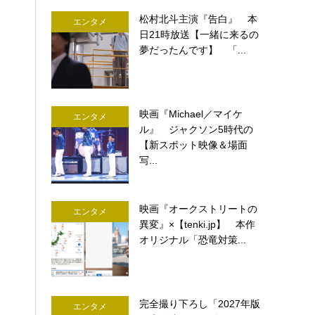
松村北斗主演『告白』 本
エンタメ
日21時放送【一緒に来るの
夢だったんです】 「...
映画『Michael／マイケ
エンタメ
ル』 ジャクソン5時代の
【新スポット映像＆場面
写...
映画『オークストリートの
エンタメ
異変』×【tenki.jp】 本作
オリジナル「恐竜対策...
完全撮り下ろし「2027年版
エンタメ