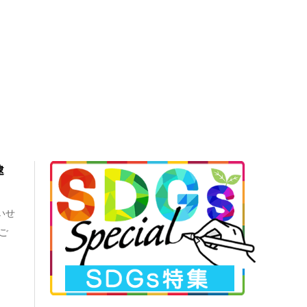
逮
いせ
ご