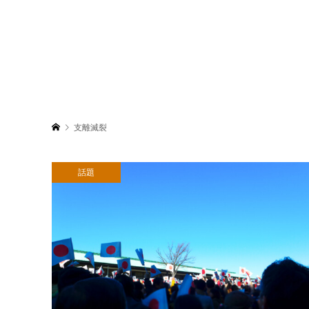
支離滅裂
話題