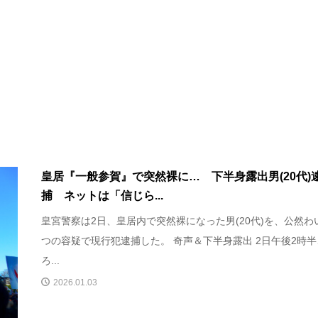
皇居『一般参賀』で突然裸に… 下半身露出男(20代)
捕 ネットは「信じら...
皇宮警察は2日、皇居内で突然裸になった男(20代)を、公然わ
つの容疑で現行犯逮捕した。 奇声＆下半身露出 2日午後2時半
ろ...
2026.01.03