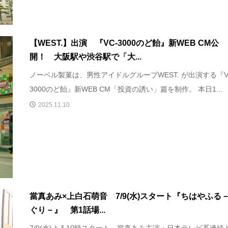
【WEST.】出演 『VC-3000のど飴』新WEB CM公
開！ 大阪駅や渋谷駅で「大...
ノーベル製菓は、男性アイドルグループWEST. が出演する『V
3000のど飴』新WEB CM「投資の誘い」篇を制作。 本日1...
2025.11.10
當真あみ×上白石萌音 7/9(水)スタート『ちはやふる
ぐり－』 第1話場...
7/9(水)よる10時スタート、當真あみ主演・日本テレビ系連続