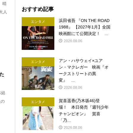
 晴
おすすめ記事
大人
浜田省吾 『ON THE ROAD
エンタメ
1988』 【2027年1月】全国
映画館にて公開決定！ ...
2026.08.06
アン・ハサウェイ×ユア
エンタメ
ン・マクレガー 映画『オ
ークストリートの異
た
変』 ...
2026.08.06
本経
賀喜遥香(乃木坂46)登
銀の
エンタメ
場！ 本日発売『週刊少年
チャンピオン』 賀喜
「乃...
2026.08.06