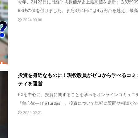
今年、2月22日に日経平均株価が史上最高値を更新する3万909
68銭の値を付けました。また3月4日には4万円台を越え、最高値
2024.03.08
投資を身近なものに！現役教員がゼロから学べるコミ
ティを運営
FXを中心に、投資に関することを学べるオンラインコミュニ
「亀心隊―TheTurtles」。投資について気軽に質問や相談ができ
2024.02.21