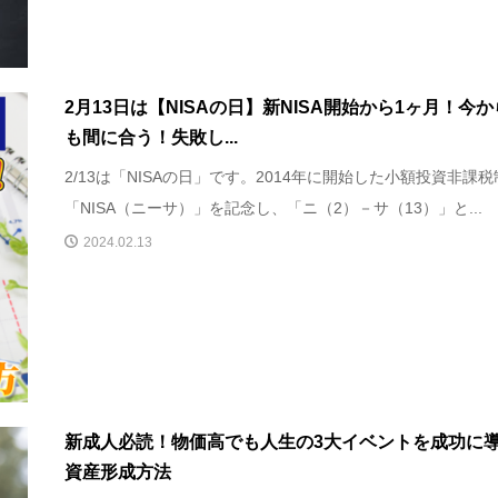
2月13日は【NISAの日】新NISA開始から1ヶ月！今
も間に合う！失敗し...
2/13は「NISAの日」です。2014年に開始した小額投資非課
「NISA（ニーサ）」を記念し、「ニ（2）－サ（13）」と...
2024.02.13
新成人必読！物価高でも人生の3大イベントを成功に
資産形成方法