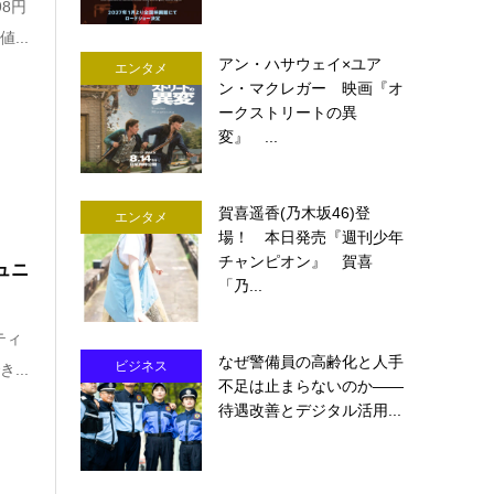
8円
...
アン・ハサウェイ×ユア
エンタメ
ン・マクレガー 映画『オ
ークストリートの異
変』 ...
賀喜遥香(乃木坂46)登
エンタメ
場！ 本日発売『週刊少年
チャンピオン』 賀喜
ュニ
「乃...
ティ
なぜ警備員の高齢化と人手
ビジネス
...
不足は止まらないのか――
待遇改善とデジタル活用...