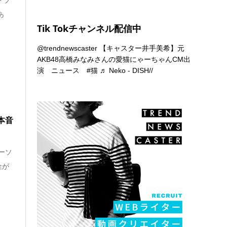
あ
Tik Tokチャンネル配信中
@trendnewscaster
【キャスター井手美希】元
AKB48高橋みなみさんの愛猫にゃーちゃんCM出
演 ニュース
#猫
♬ Neko - DISH//
本音
ーソ
金が