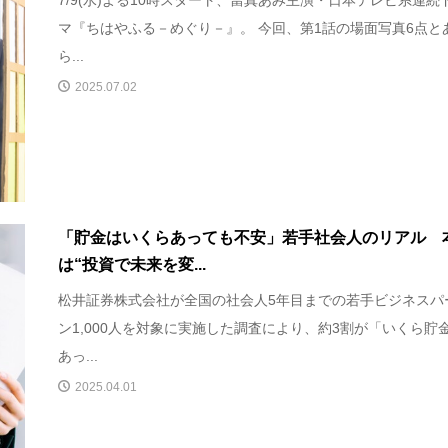
マ『ちはやふる－めぐり－』。 今回、第1話の場面写真6点と
ら...
2025.07.02
「貯金はいくらあっても不安」若手社会人のリアル 
は“投資で未来を変...
松井証券株式会社が全国の社会人5年目までの若手ビジネスパ
ン1,000人を対象に実施した調査により、約3割が「いくら貯
あっ...
2025.04.01