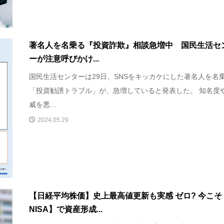
著名人を名乗る『投資詐欺』相談急増中 国民生活セ
ーが注意呼びかけ...
国民生活センターは29日、SNSをキッカケにした著名人を名
「投資勧誘トラブル」が、急増していると発表した。 知名度
威を悪...
2024.05.29
【日経平均株価】史上最高値更新も実感 ゼロ? 今こそ
NISA】で資産形成...