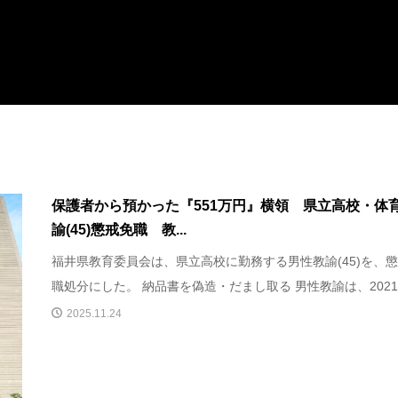
保護者から預かった『551万円』横領 県立高校・体
諭(45)懲戒免職 教...
福井県教育委員会は、県立高校に勤務する男性教諭(45)を、
職処分にした。 納品書を偽造・だまし取る 男性教諭は、2021年
2025.11.24