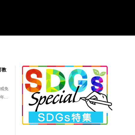
育教
懲戒免
...