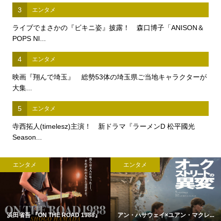
3
エンタメ
ライブでまさかの『ビキニ姿』披露！ 森口博子「ANISON＆
POPS NI...
4
エンタメ
映画『翔んで埼玉』 総勢53体の埼玉県ご当地キャラクターが
大集...
5
エンタメ
寺西拓人(timelesz)主演！ 新ドラマ『ラーメンD 松平國光
Season...
エンタメ
エンタメ
浜田省吾 『ON THE ROAD 1988』
アン・ハサウェイ×ユアン・マクレ...