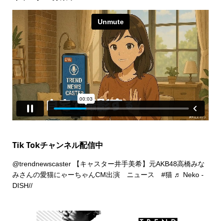
Tik Tokチャンネル配信中
@trendnewscaster
【キャスター井手美希】元AKB48高橋みな
みさんの愛猫にゃーちゃんCM出演 ニュース
#猫
♬ Neko -
DISH//