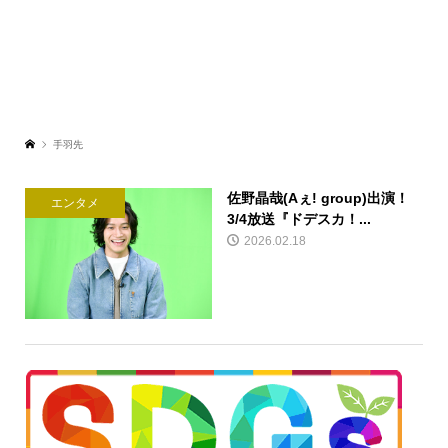
手羽先
佐野晶哉(Aぇ! group)出演！
エンタメ
3/4放送『ドデスカ！...
2026.02.18