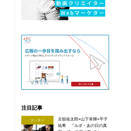
注目記事
古舘佑太郎×山下幸輝×平子
エンタメ
祐希 『ルポ・あの日の真