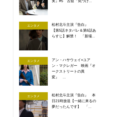
実』#5 古舘「気づけ...
松村北斗主演『告白』
エンタメ
【第5話ネタバレ＆第6話あ
らすじ】解禁！ 「新場...
アン・ハサウェイ×ユア
エンタメ
ン・マクレガー 映画『オ
ークストリートの異
変』 ...
松村北斗主演『告白』 本
エンタメ
日21時放送【一緒に来るの
夢だったんです】 「...