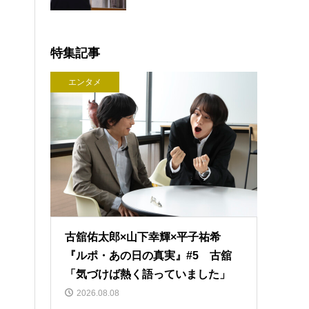
特集記事
エンタメ
古舘佑太郎×山下幸輝×平子祐希
『ルポ・あの日の真実』#5 古舘
「気づけば熱く語っていました」
2026.08.08