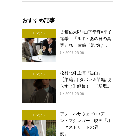
おすすめ記事
古舘佑太郎×山下幸輝×平子
エンタメ
祐希 『ルポ・あの日の真
実』#5 古舘「気づけ...
2026.08.08
松村北斗主演『告白』
エンタメ
【第5話ネタバレ＆第6話あ
らすじ】解禁！ 「新場...
2026.08.08
アン・ハサウェイ×ユア
エンタメ
ン・マクレガー 映画『オ
ークストリートの異
変』 ...