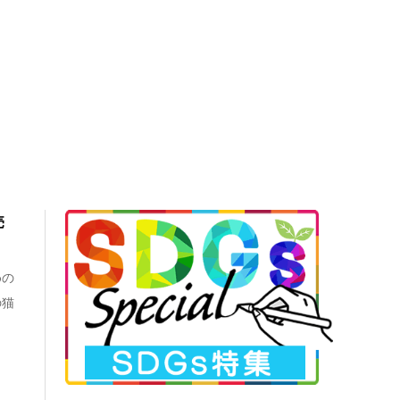
売
めの
の猫