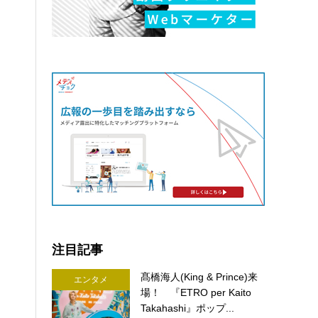
注目記事
髙橋海人(King & Prince)来
エンタメ
場！ 『ETRO per Kaito
Takahashi』ポップ...