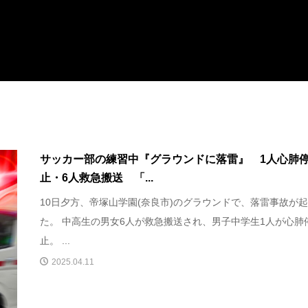
サッカー部の練習中『グラウンドに落雷』 1人心肺
止・6人救急搬送 「...
10日夕方、帝塚山学園(奈良市)のグラウンドで、落雷事故が
た。 中高生の男女6人が救急搬送され、男子中学生1人が心肺
止。 ...
2025.04.11