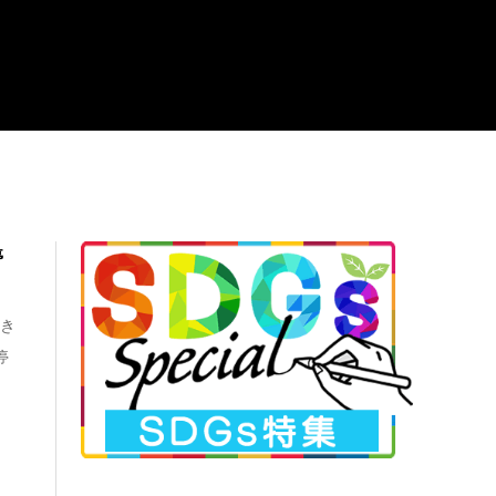
停
起き
停