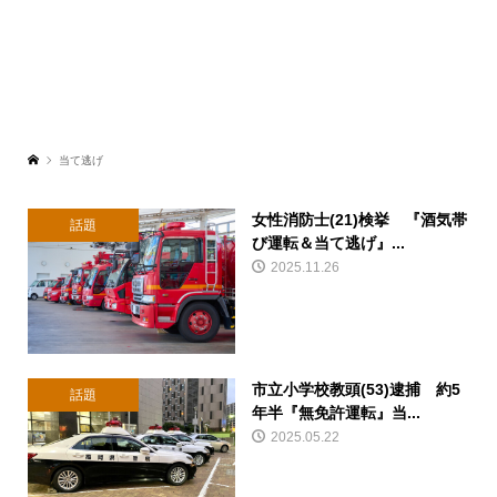
当て逃げ
女性消防士(21)検挙 『酒気帯
話題
び運転＆当て逃げ』...
2025.11.26
市立小学校教頭(53)逮捕 約5
話題
年半『無免許運転』当...
2025.05.22