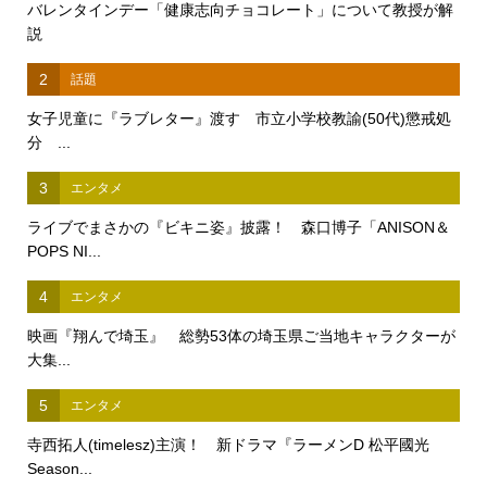
バレンタインデー「健康志向チョコレート」について教授が解
説
2
話題
女子児童に『ラブレター』渡す 市立小学校教諭(50代)懲戒処
分 ...
3
エンタメ
ライブでまさかの『ビキニ姿』披露！ 森口博子「ANISON＆
POPS NI...
4
エンタメ
映画『翔んで埼玉』 総勢53体の埼玉県ご当地キャラクターが
大集...
5
エンタメ
寺西拓人(timelesz)主演！ 新ドラマ『ラーメンD 松平國光
Season...