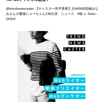
@trendnewscaster
【キャスター井手美希】元AKB48高橋みな
みさんの愛猫にゃーちゃんCM出演 ニュース
#猫
♬ Neko -
DISH//