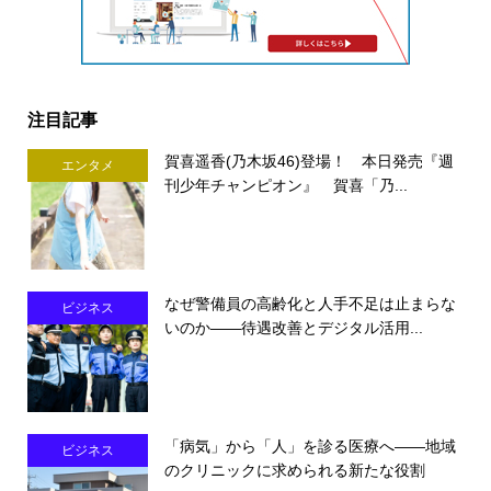
注目記事
賀喜遥香(乃木坂46)登場！ 本日発売『週
エンタメ
刊少年チャンピオン』 賀喜「乃...
なぜ警備員の高齢化と人手不足は止まらな
ビジネス
いのか――待遇改善とデジタル活用...
「病気」から「人」を診る医療へ――地域
ビジネス
のクリニックに求められる新たな役割