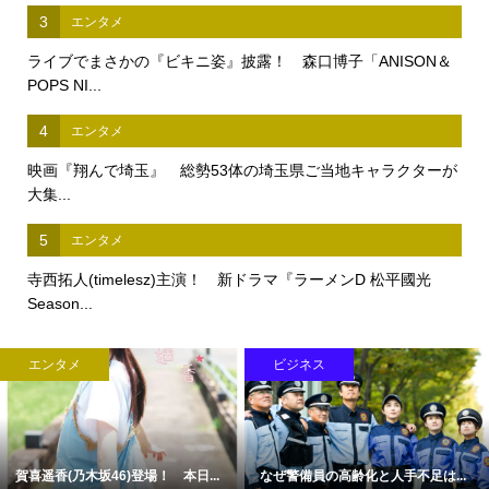
3
エンタメ
ライブでまさかの『ビキニ姿』披露！ 森口博子「ANISON＆
POPS NI...
4
エンタメ
映画『翔んで埼玉』 総勢53体の埼玉県ご当地キャラクターが
大集...
5
エンタメ
寺西拓人(timelesz)主演！ 新ドラマ『ラーメンD 松平國光
Season...
エンタメ
ビジネス
賀喜遥香(乃木坂46)登場！ 本日...
なぜ警備員の高齢化と人手不足は...