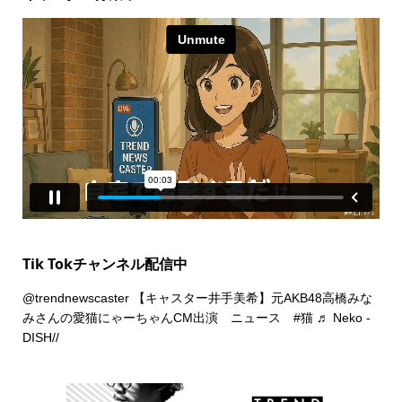
Tik Tokチャンネル配信中
@trendnewscaster
【キャスター井手美希】元AKB48高橋みな
みさんの愛猫にゃーちゃんCM出演 ニュース
#猫
♬ Neko -
DISH//