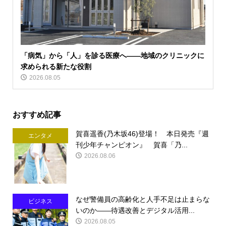
「病気」から「人」を診る医療へ――地域のクリニックに
求められる新たな役割
2026.08.05
おすすめ記事
賀喜遥香(乃木坂46)登場！ 本日発売『週
エンタメ
刊少年チャンピオン』 賀喜「乃...
2026.08.06
なぜ警備員の高齢化と人手不足は止まらな
ビジネス
いのか――待遇改善とデジタル活用...
2026.08.05