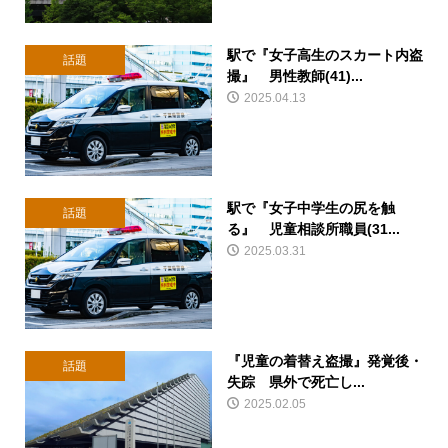
駅で『女子高生のスカート内盗
話題
撮』 男性教師(41)...
2025.04.13
駅で『女子中学生の尻を触
話題
る』 児童相談所職員(31...
2025.03.31
『児童の着替え盗撮』発覚後・
話題
失踪 県外で死亡し...
2025.02.05