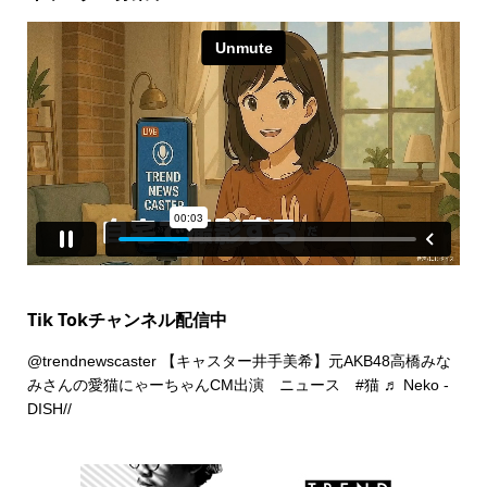
Tik Tokチャンネル配信中
@trendnewscaster
【キャスター井手美希】元AKB48高橋みな
みさんの愛猫にゃーちゃんCM出演 ニュース
#猫
♬ Neko -
DISH//