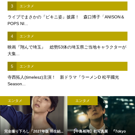
3
エンタメ
ライブでまさかの『ビキニ姿』披露！ 森口博子「ANISON＆
POPS NI...
4
エンタメ
映画『翔んで埼玉』 総勢53体の埼玉県ご当地キャラクターが
大集...
5
エンタメ
寺西拓人(timelesz)主演！ 新ドラマ『ラーメンD 松平國光
Season...
ンタメ
エンタメ
エ
り下ろし「2027年版 羽生結...
【中島裕翔】初写真展 『7okyo
菊池風