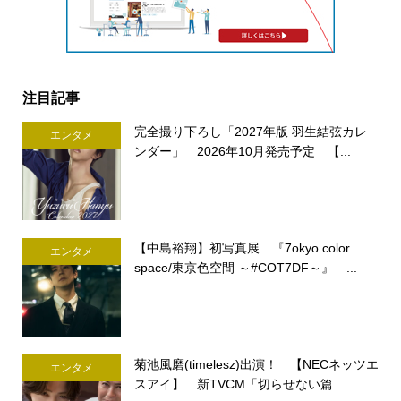
注目記事
完全撮り下ろし「2027年版 羽生結弦カレ
エンタメ
ンダー」 2026年10月発売予定 【...
【中島裕翔】初写真展 『7okyo color
エンタメ
space/東京色空間 ～#COT7DF～』 ...
菊池風磨(timelesz)出演！ 【NECネッツエ
エンタメ
スアイ】 新TVCM「切らせない篇...