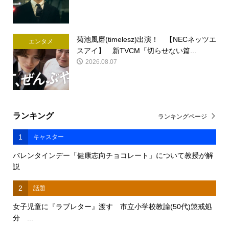
菊池風磨(timelesz)出演！ 【NECネッツエ
エンタメ
スアイ】 新TVCM「切らせない篇...
2026.08.07
ランキング
ランキングページ
1
キャスター
バレンタインデー「健康志向チョコレート」について教授が解
説
2
話題
女子児童に『ラブレター』渡す 市立小学校教諭(50代)懲戒処
分 ...