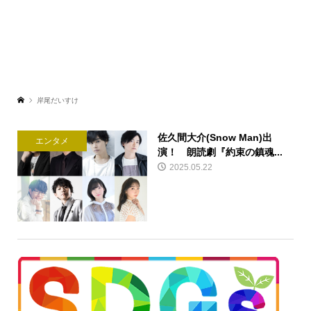
岸尾だいすけ
佐久間大介(Snow Man)出
エンタメ
演！ 朗読劇『約束の鎮魂...
2025.05.22