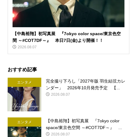
【中島裕翔】初写真展 『7okyo color space/東京色空
間 ～#COT7DF～』 本日7日(金)より開催！！
2026.08.07
おすすめ記事
完全撮り下ろし「2027年版 羽生結弦カレ
エンタメ
ンダー」 2026年10月発売予定 【...
2026.08.07
【中島裕翔】初写真展 『7okyo color
エンタメ
space/東京色空間 ～#COT7DF～』 ...
2026.08.07