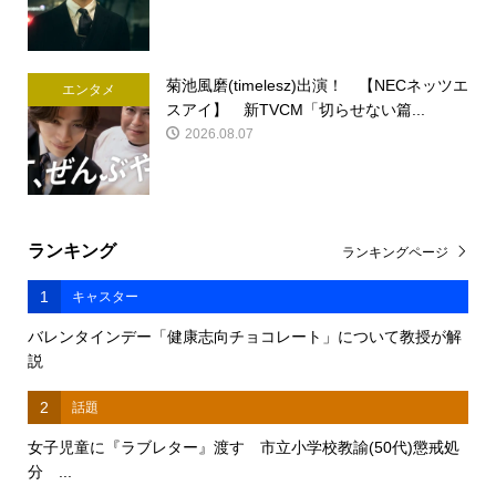
菊池風磨(timelesz)出演！ 【NECネッツエ
エンタメ
スアイ】 新TVCM「切らせない篇...
2026.08.07
ランキング
ランキングページ
1
キャスター
バレンタインデー「健康志向チョコレート」について教授が解
説
2
話題
女子児童に『ラブレター』渡す 市立小学校教諭(50代)懲戒処
分 ...