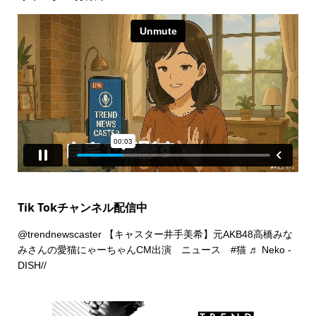
Tik Tokチャンネル配信中
@trendnewscaster
【キャスター井手美希】元AKB48高橋みな
みさんの愛猫にゃーちゃんCM出演 ニュース
#猫
♬ Neko -
DISH//