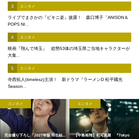
3
エンタメ
ライブでまさかの『ビキニ姿』披露！ 森口博子「ANISON＆
POPS NI...
4
エンタメ
映画『翔んで埼玉』 総勢53体の埼玉県ご当地キャラクターが
大集...
5
エンタメ
寺西拓人(timelesz)主演！ 新ドラマ『ラーメンD 松平國光
Season...
エンタメ
エンタメ
完全撮り下ろし「2027年版 羽生結...
【中島裕翔】初写真展 『7okyo