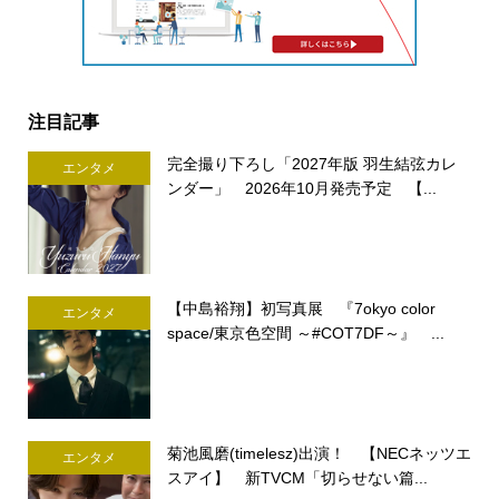
注目記事
完全撮り下ろし「2027年版 羽生結弦カレ
エンタメ
ンダー」 2026年10月発売予定 【...
【中島裕翔】初写真展 『7okyo color
エンタメ
space/東京色空間 ～#COT7DF～』 ...
菊池風磨(timelesz)出演！ 【NECネッツエ
エンタメ
スアイ】 新TVCM「切らせない篇...