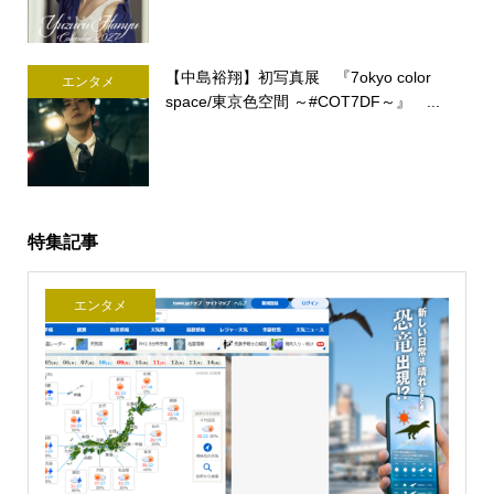
【中島裕翔】初写真展 『7okyo color
エンタメ
space/東京色空間 ～#COT7DF～』 ...
特集記事
エンタメ