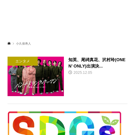
小久保寿人
知英、尾碕真花、沢村玲(ONE
エンタメ
N’ ONLY)出演決...
2025.12.05