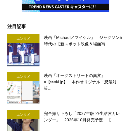
注目記事
映画『Michael／マイケル』 ジャクソン5
エンタメ
時代の【新スポット映像＆場面写...
映画『オークストリートの異変』
エンタメ
×【tenki.jp】 本作オリジナル「恐竜対
策...
完全撮り下ろし「2027年版 羽生結弦カレ
エンタメ
ンダー」 2026年10月発売予定 【...