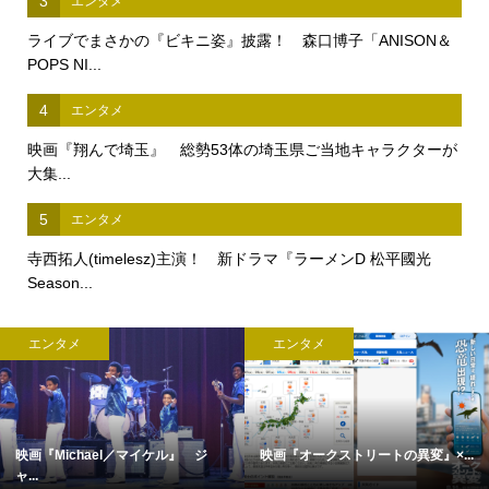
3
エンタメ
ライブでまさかの『ビキニ姿』披露！ 森口博子「ANISON＆
POPS NI...
4
エンタメ
映画『翔んで埼玉』 総勢53体の埼玉県ご当地キャラクターが
大集...
5
エンタメ
寺西拓人(timelesz)主演！ 新ドラマ『ラーメンD 松平國光
Season...
エンタメ
エンタメ
映画『Michael／マイケル』 ジ
映画『オークストリートの異変』×...
ャ...