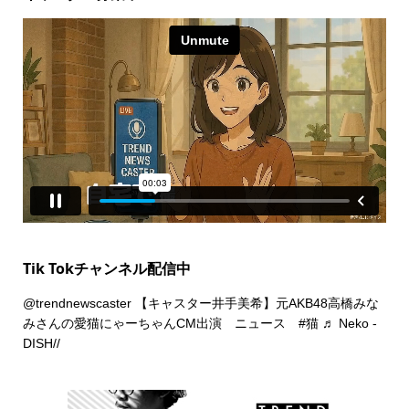
Tik Tokチャンネル配信中
@trendnewscaster
【キャスター井手美希】元AKB48高橋みな
みさんの愛猫にゃーちゃんCM出演 ニュース
#猫
♬ Neko -
DISH//