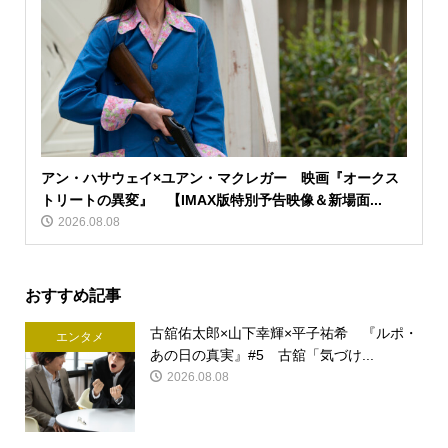
アン・ハサウェイ×ユアン・マクレガー 映画『オークス
トリートの異変』 【IMAX版特別予告映像＆新場面...
2026.08.08
おすすめ記事
古舘佑太郎×山下幸輝×平子祐希 『ルポ・
エンタメ
あの日の真実』#5 古舘「気づけ...
2026.08.08