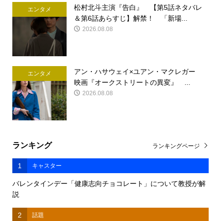
松村北斗主演『告白』 【第5話ネタバレ
エンタメ
＆第6話あらすじ】解禁！ 「新場...
2026.08.08
アン・ハサウェイ×ユアン・マクレガー
エンタメ
映画『オークストリートの異変』 ...
2026.08.08
ランキング
ランキングページ
1
キャスター
バレンタインデー「健康志向チョコレート」について教授が解
説
2
話題