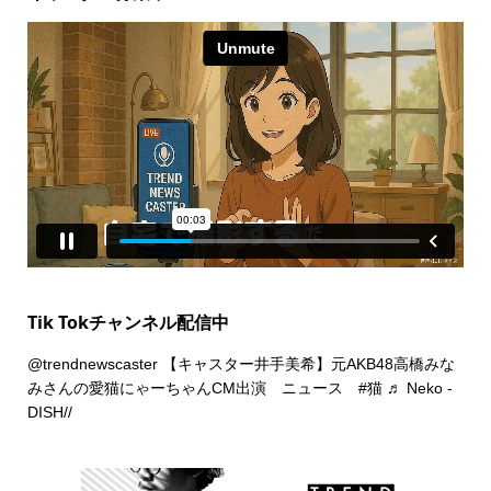
Tik Tokチャンネル配信中
@trendnewscaster
【キャスター井手美希】元AKB48高橋みな
みさんの愛猫にゃーちゃんCM出演 ニュース
#猫
♬ Neko -
DISH//