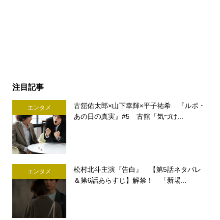
注目記事
古舘佑太郎×山下幸輝×平子祐希 『ルポ・
エンタメ
あの日の真実』#5 古舘「気づけ...
松村北斗主演『告白』 【第5話ネタバレ
エンタメ
＆第6話あらすじ】解禁！ 「新場...