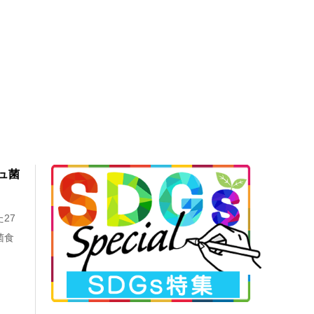
ュ菌
27
菌食