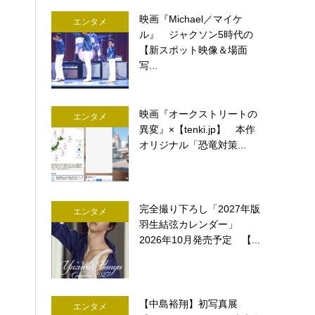
映画『Michael／マイケ
エンタメ
ル』 ジャクソン5時代の
【新スポット映像＆場面
写...
映画『オークストリートの
エンタメ
異変』×【tenki.jp】 本作
オリジナル「恐竜対策...
完全撮り下ろし「2027年版
エンタメ
羽生結弦カレンダー」
2026年10月発売予定 【...
【中島裕翔】初写真展
エンタメ