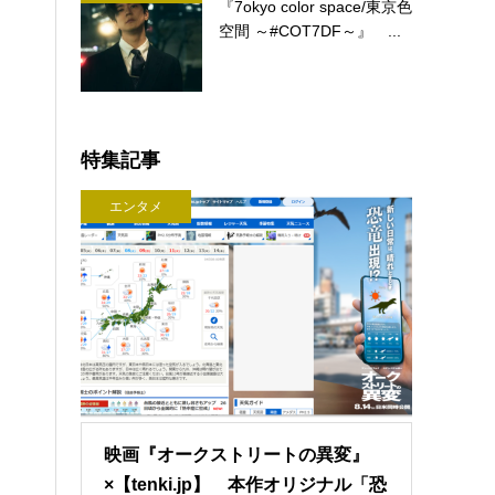
『7okyo color space/東京色
空間 ～#COT7DF～』 ...
特集記事
エンタメ
映画『オークストリートの異変』
×【tenki.jp】 本作オリジナル「恐