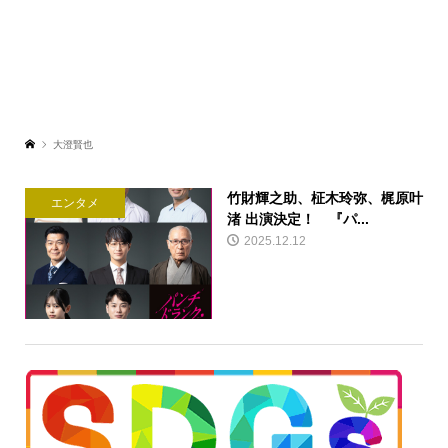
大澄賢也
竹財輝之助、柾木玲弥、梶原叶
エンタメ
渚 出演決定！ 『パ...
2025.12.12