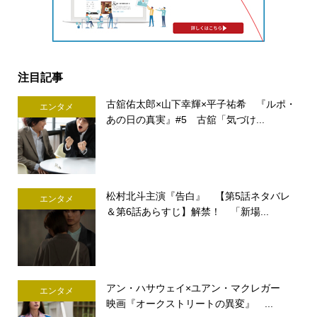
注目記事
古舘佑太郎×山下幸輝×平子祐希 『ルポ・
エンタメ
あの日の真実』#5 古舘「気づけ...
松村北斗主演『告白』 【第5話ネタバレ
エンタメ
＆第6話あらすじ】解禁！ 「新場...
アン・ハサウェイ×ユアン・マクレガー
エンタメ
映画『オークストリートの異変』 ...