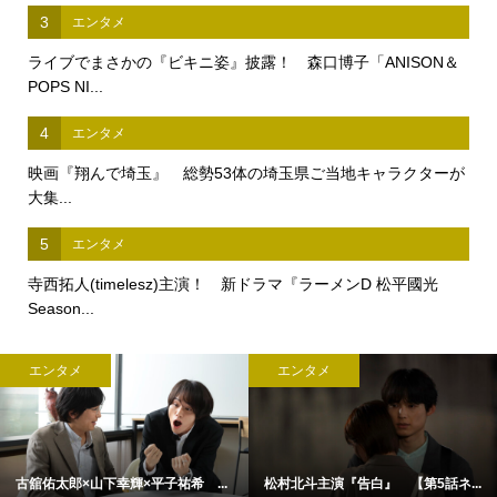
3
エンタメ
ライブでまさかの『ビキニ姿』披露！ 森口博子「ANISON＆
POPS NI...
4
エンタメ
映画『翔んで埼玉』 総勢53体の埼玉県ご当地キャラクターが
大集...
5
エンタメ
寺西拓人(timelesz)主演！ 新ドラマ『ラーメンD 松平國光
Season...
エンタメ
エンタメ
古舘佑太郎×山下幸輝×平子祐希 ...
松村北斗主演『告白』 【第5話ネ...