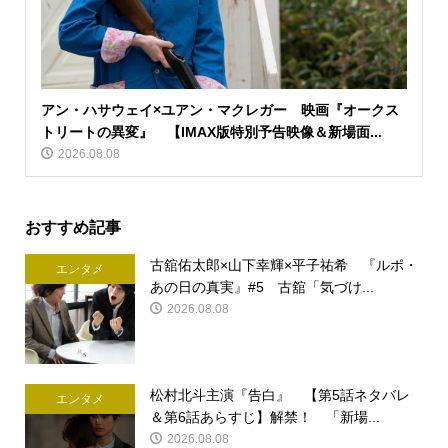
アン・ハサウェイ×ユアン・マクレガー 映画『オークス
トリートの異変』 【IMAX版特別予告映像＆新場面...
2026.08.08
おすすめ記事
古舘佑太郎×山下幸輝×平子祐希 『ルポ・
エンタメ
あの日の真実』#5 古舘「気づけ...
2026.08.08
松村北斗主演『告白』 【第5話ネタバレ
エンタメ
＆第6話あらすじ】解禁！ 「新場...
2026.08.08