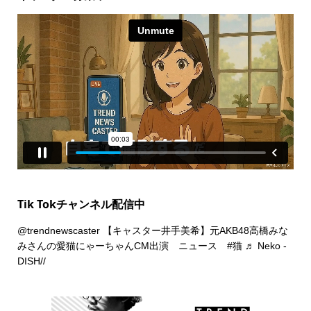
Tik Tokチャンネル配信中
@trendnewscaster
【キャスター井手美希】元AKB48高橋みな
みさんの愛猫にゃーちゃんCM出演 ニュース
#猫
♬ Neko -
DISH//