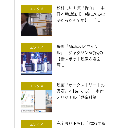
松村北斗主演『告白』 本
エンタメ
日21時放送【一緒に来るの
夢だったんです】 「...
映画『Michael／マイケ
エンタメ
ル』 ジャクソン5時代の
【新スポット映像＆場面
写...
映画『オークストリートの
エンタメ
異変』×【tenki.jp】 本作
オリジナル「恐竜対策...
完全撮り下ろし「2027年版
エンタメ