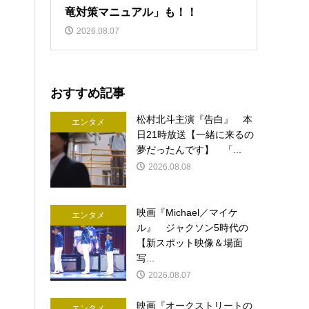
竜対策マニュアル」も！！
2026.08.07
おすすめ記事
松村北斗主演『告白』 本
エンタメ
日21時放送【一緒に来るの
夢だったんです】 「...
2026.08.08
映画『Michael／マイケ
エンタメ
ル』 ジャクソン5時代の
【新スポット映像＆場面
写...
2026.08.07
映画『オークストリートの
エンタメ