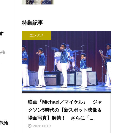
特集記事
す
エンタメ
の秘
.
映画『Michael／マイケル』 ジャ
クソン5時代の【新スポット映像＆
場面写真】解禁！ さらに「...
危険
2026.08.07