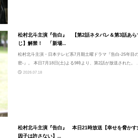
松村北斗主演『告白』 【第2話ネタバレ＆第3話あら
じ】解禁！ 「新場...
松村北斗主演・日本テレビ系7月期土曜ドラマ『告白-25年目
密-』。 本日7月18日(土)よる9時より、第2話が放送された。 ..
2026.07.18
松村北斗主演『告白』 本日21時放送【幸せを脅かす
因子は許さない】...