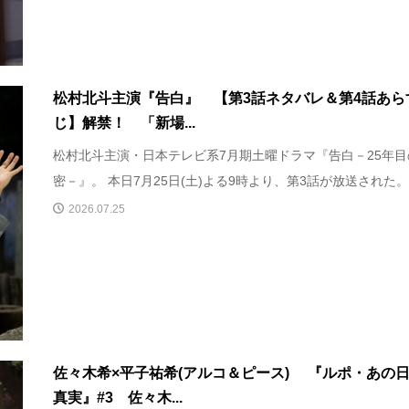
松村北斗主演『告白』 【第3話ネタバレ＆第4話あら
じ】解禁！ 「新場...
松村北斗主演・日本テレビ系7月期土曜ドラマ『告白－25年目
密－』。 本日7月25日(土)よる9時より、第3話が放送された。 .
2026.07.25
佐々木希×平子祐希(アルコ＆ピース) 『ルポ・あの
真実』#3 佐々木...