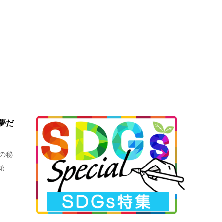
夢だ
の秘
..