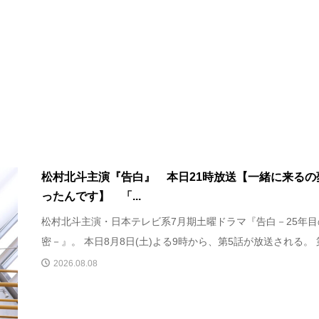
松村北斗主演『告白』 本日21時放送【一緒に来るの
ったんです】 「...
松村北斗主演・日本テレビ系7月期土曜ドラマ『告白－25年目
密－』。 本日8月8日(土)よる9時から、第5話が放送される。 第.
2026.08.08