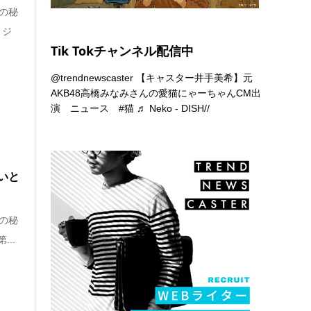
の秘
リジ
Tik Tokチャンネル配信中
@trendnewscaster
【キャスター井手美希】元
AKB48高橋みなみさんの愛猫にゃーちゃんCM出
演 ニュース
#猫
♬ Neko - DISH//
いと
の秘
..