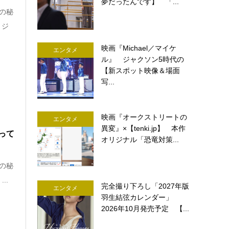
夢だったんです】 「...
の秘
リジ
映画『Michael／マイケ
エンタメ
ル』 ジャクソン5時代の
【新スポット映像＆場面
写...
映画『オークストリートの
エンタメ
異変』×【tenki.jp】 本作
って
オリジナル「恐竜対策...
の秘
..
完全撮り下ろし「2027年版
エンタメ
羽生結弦カレンダー」
2026年10月発売予定 【...