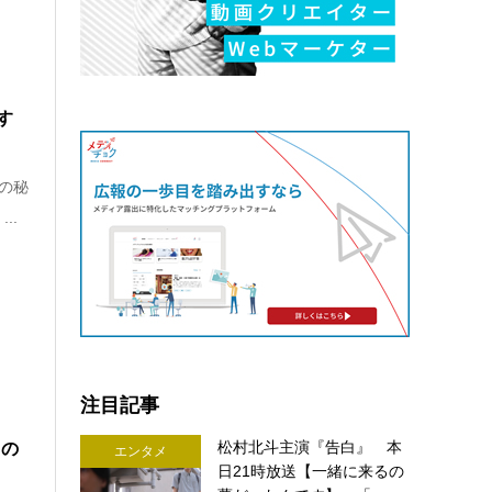
す
の秘
..
注目記事
松村北斗主演『告白』 本
日の
エンタメ
日21時放送【一緒に来るの